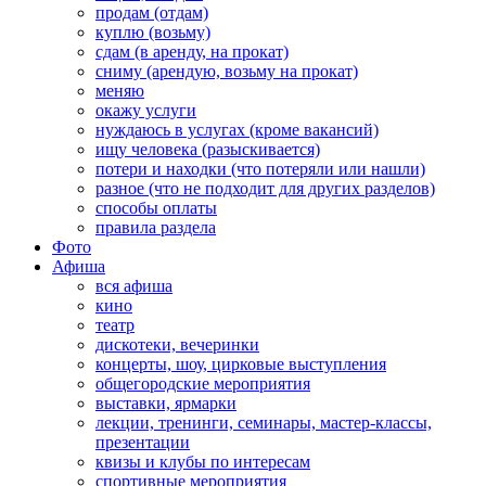
продам (отдам)
куплю (возьму)
сдам (в аренду, на прокат)
сниму (арендую, возьму на прокат)
меняю
окажу услуги
нуждаюсь в услугах (кроме вакансий)
ищу человека (разыскивается)
потери и находки (что потеряли или нашли)
разное (что не подходит для других разделов)
способы оплаты
правила раздела
Фото
Афиша
вся афиша
кино
театр
дискотеки, вечеринки
концерты, шоу, цирковые выступления
общегородские мероприятия
выставки, ярмарки
лекции, тренинги, семинары, мастер-классы,
презентации
квизы и клубы по интересам
спортивные мероприятия