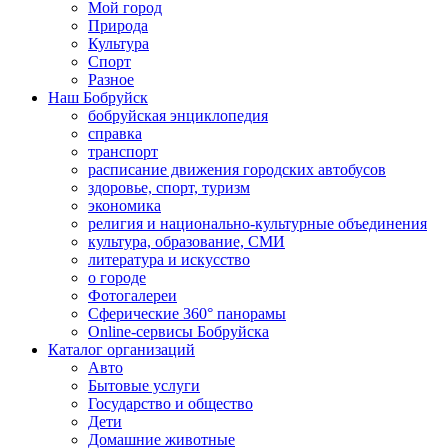
Мой город
Природа
Культура
Спорт
Разное
Наш Бобруйск
бобруйская энциклопедия
справка
транспорт
расписание движения городских автобусов
здоровье, спорт, туризм
экономика
религия и национально-культурные объединения
культура, образование, СМИ
литература и искусство
о городе
Фотогалереи
Сферические 360° панорамы
Online-сервисы Бобруйска
Каталог организаций
Авто
Бытовые услуги
Государство и общество
Дети
Домашние животные