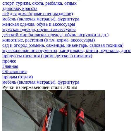
спорт, туризм, охота, рыбалка, отдых
здоровье, красота
всё для дома (кроме спец.разделов)
мебель (включая матрацы), фурнитура
женская одежда, обувь и аксессуары
мужская одежда, обувь и аксессуары
детский мир (коляски, одежда, обувь, игрушки и др.)
животные, растения (в т.ч. корма, аксессуары)
сад и огород (семена, саженцы, инвентарь, садовая техника)
музыкальные инструменты, канцтовары, книги, журналы, дис
продукты питания (кроме детского питания)
прочее
Главная
Объявления
продам (отдам)
мебель (включая матрацы), фурнитура
Ручки из нержавеющей стали 300 мм