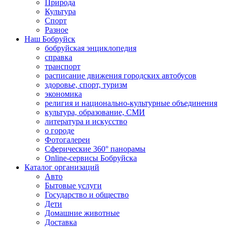
Природа
Культура
Спорт
Разное
Наш Бобруйск
бобруйская энциклопедия
справка
транспорт
расписание движения городских автобусов
здоровье, спорт, туризм
экономика
религия и национально-культурные объединения
культура, образование, СМИ
литература и искусство
о городе
Фотогалереи
Сферические 360° панорамы
Online-сервисы Бобруйска
Каталог организаций
Авто
Бытовые услуги
Государство и общество
Дети
Домашние животные
Доставка