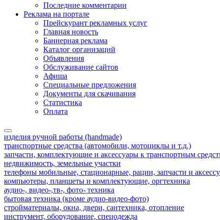
Последние комментарии
Реклама на портале
Прейскурант рекламных услуг
Главная новость
Баннерная реклама
Каталог организаций
Объявления
Обслуживание сайтов
Афиша
Специальные предложения
Документы для скачивания
Статистика
Оплата
изделия ручной работы (handmade)
транспортные средства (автомобили, мотоциклы и т.д.)
запчасти, комплектующие и аксессуары к транспортным средс
недвижимость, земельные участки
телефоны мобильные, стационарные, рации, запчасти и аксесс
компьютеры, планшеты и комплектующие, оргтехника
аудио-, видео-,тв-, фото- техника
бытовая техника (кроме аудио-видео-фото)
стройматериалы, окна, двери, сантехника, отопление
инструмент, оборудование, спецодежда