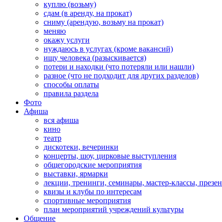
куплю (возьму)
сдам (в аренду, на прокат)
сниму (арендую, возьму на прокат)
меняю
окажу услуги
нуждаюсь в услугах (кроме вакансий)
ищу человека (разыскивается)
потери и находки (что потеряли или нашли)
разное (что не подходит для других разделов)
способы оплаты
правила раздела
Фото
Афиша
вся афиша
кино
театр
дискотеки, вечеринки
концерты, шоу, цирковые выступления
общегородские мероприятия
выставки, ярмарки
лекции, тренинги, семинары, мастер-классы, презе
квизы и клубы по интересам
спортивные мероприятия
план мероприятий учреждений культуры
Общение