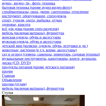
аудио-, видео-,тв-, фото- техника
бытовая техника (кроме аудио-видео-фото)
стройматериалы, окна, двери, сантехника, отопление
инструмент, оборудование, спецодежда
спорт, туризм, охота, рыбалка, отдых
здоровье, красота
всё для дома (кроме спец.разделов)
мебель (включая матрацы), фурнитура
женская одежда, обувь и аксессуары
мужская одежда, обувь и аксессуары
детский мир (коляски, одежда, обувь, игрушки и др.)
животные, растения (в т.ч. корма, аксессуары)
сад и огород (семена, саженцы, инвентарь, садовая техника)
музыкальные инструменты, канцтовары, книги, журналы,
диски (CD, DVD)
продукты питания (кроме детского питания)
прочее
Главная
Объявления
продам (отдам)
мебель (включая матрацы), фурнитура
Стулья