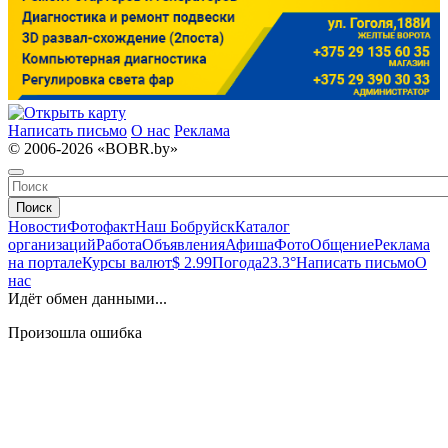
Написать письмо
О нас
Реклама
© 2006-2026 «BOBR.by»
Поиск
Новости
Фотофакт
Наш Бобруйск
Каталог
организаций
Работа
Объявления
Афиша
Фото
Общение
Реклама
на портале
Курсы валют
$ 2.99
Погода
23.3°
Написать письмо
О
нас
Идёт обмен данными...
Произошла ошибка