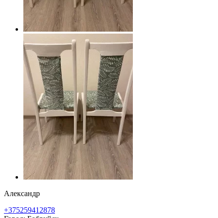
Александр
+375259412878