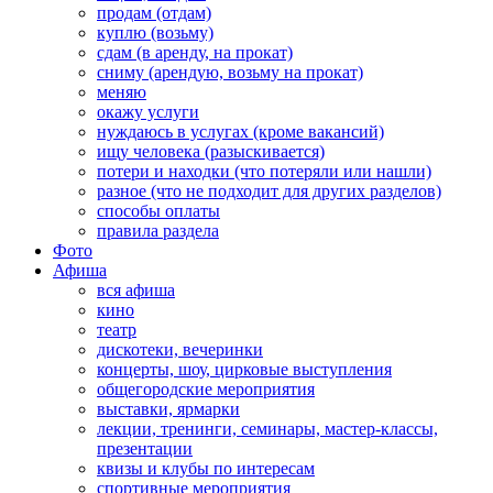
продам (отдам)
куплю (возьму)
сдам (в аренду, на прокат)
сниму (арендую, возьму на прокат)
меняю
окажу услуги
нуждаюсь в услугах (кроме вакансий)
ищу человека (разыскивается)
потери и находки (что потеряли или нашли)
разное (что не подходит для других разделов)
способы оплаты
правила раздела
Фото
Афиша
вся афиша
кино
театр
дискотеки, вечеринки
концерты, шоу, цирковые выступления
общегородские мероприятия
выставки, ярмарки
лекции, тренинги, семинары, мастер-классы,
презентации
квизы и клубы по интересам
спортивные мероприятия