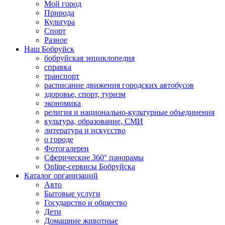
Мой город
Природа
Культура
Спорт
Разное
Наш Бобруйск
бобруйская энциклопедия
справка
транспорт
расписание движения городских автобусов
здоровье, спорт, туризм
экономика
религия и национально-культурные объединения
культура, образование, СМИ
литература и искусство
о городе
Фотогалереи
Сферические 360° панорамы
Online-сервисы Бобруйска
Каталог организаций
Авто
Бытовые услуги
Государство и общество
Дети
Домашние животные