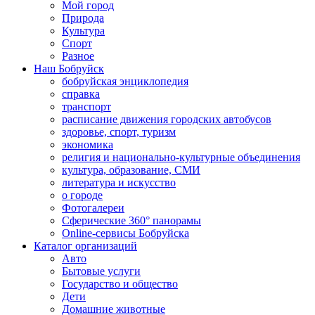
Мой город
Природа
Культура
Спорт
Разное
Наш Бобруйск
бобруйская энциклопедия
справка
транспорт
расписание движения городских автобусов
здоровье, спорт, туризм
экономика
религия и национально-культурные объединения
культура, образование, СМИ
литература и искусство
о городе
Фотогалереи
Сферические 360° панорамы
Online-сервисы Бобруйска
Каталог организаций
Авто
Бытовые услуги
Государство и общество
Дети
Домашние животные