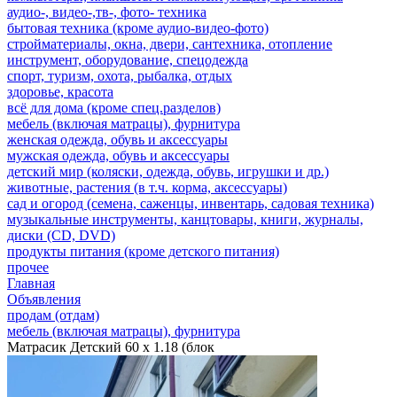
аудио-, видео-,тв-, фото- техника
бытовая техника (кроме аудио-видео-фото)
стройматериалы, окна, двери, сантехника, отопление
инструмент, оборудование, спецодежда
спорт, туризм, охота, рыбалка, отдых
здоровье, красота
всё для дома (кроме спец.разделов)
мебель (включая матрацы), фурнитура
женская одежда, обувь и аксессуары
мужская одежда, обувь и аксессуары
детский мир (коляски, одежда, обувь, игрушки и др.)
животные, растения (в т.ч. корма, аксессуары)
сад и огород (семена, саженцы, инвентарь, садовая техника)
музыкальные инструменты, канцтовары, книги, журналы,
диски (CD, DVD)
продукты питания (кроме детского питания)
прочее
Главная
Объявления
продам (отдам)
мебель (включая матрацы), фурнитура
Матрасик Детский 60 х 1.18 (блок