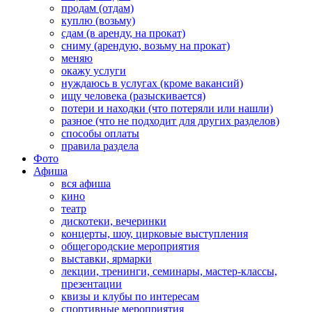
продам (отдам)
куплю (возьму)
сдам (в аренду, на прокат)
сниму (арендую, возьму на прокат)
меняю
окажу услуги
нуждаюсь в услугах (кроме вакансий)
ищу человека (разыскивается)
потери и находки (что потеряли или нашли)
разное (что не подходит для других разделов)
способы оплаты
правила раздела
Фото
Афиша
вся афиша
кино
театр
дискотеки, вечеринки
концерты, шоу, цирковые выступления
общегородские мероприятия
выставки, ярмарки
лекции, тренинги, семинары, мастер-классы,
презентации
квизы и клубы по интересам
спортивные мероприятия