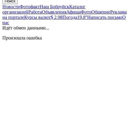
Поиск
Новости
Фотофакт
Наш Бобруйск
Каталог
организаций
Работа
Объявления
Афиша
Фото
Общение
Реклама
на портале
Курсы валют
$ 2.98
Погода
19.8°
Написать письмо
О
нас
Идёт обмен данными...
Произошла ошибка