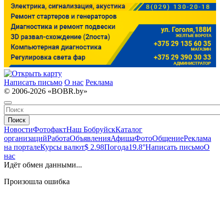
Написать письмо
О нас
Реклама
© 2006-2026 «BOBR.by»
Поиск
Новости
Фотофакт
Наш Бобруйск
Каталог
организаций
Работа
Объявления
Афиша
Фото
Общение
Реклама
на портале
Курсы валют
$ 2.98
Погода
19.8°
Написать письмо
О
нас
Идёт обмен данными...
Произошла ошибка