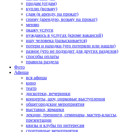
продам (отдам)
куплю (возьму)
сдам (в аренду, на прокат)
сниму (арендую, возьму на прокат)
меняю
окажу услуги
нуждаюсь в услугах (кроме вакансий)
ищу человека (разыскивается)
потери и находки (что потеряли или нашли)
разное (что не подходит для других разделов)
способы оплаты
правила раздела
Фото
Афиша
вся афиша
кино
театр
дискотеки, вечеринки
концерты, шоу, цирковые выступления
общегородские мероприятия
выставки, ярмарки
лекции, тренинги, семинары, мастер-классы,
презентации
квизы и клубы по интересам
спортивные мероприятия