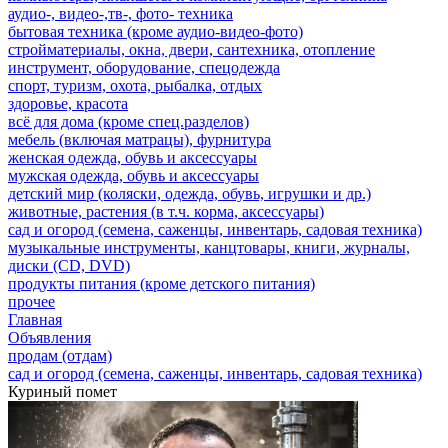
аудио-, видео-,тв-, фото- техника
бытовая техника (кроме аудио-видео-фото)
стройматериалы, окна, двери, сантехника, отопление
инструмент, оборудование, спецодежда
спорт, туризм, охота, рыбалка, отдых
здоровье, красота
всё для дома (кроме спец.разделов)
мебель (включая матрацы), фурнитура
женская одежда, обувь и аксессуары
мужская одежда, обувь и аксессуары
детский мир (коляски, одежда, обувь, игрушки и др.)
животные, растения (в т.ч. корма, аксессуары)
сад и огород (семена, саженцы, инвентарь, садовая техника)
музыкальные инструменты, канцтовары, книги, журналы,
диски (CD, DVD)
продукты питания (кроме детского питания)
прочее
Главная
Объявления
продам (отдам)
сад и огород (семена, саженцы, инвентарь, садовая техника)
Куриный помет