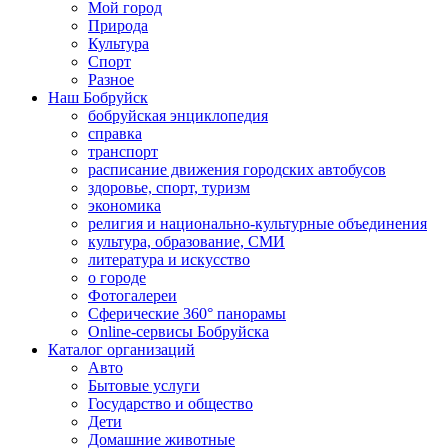
Мой город
Природа
Культура
Спорт
Разное
Наш Бобруйск
бобруйская энциклопедия
справка
транспорт
расписание движения городских автобусов
здоровье, спорт, туризм
экономика
религия и национально-культурные объединения
культура, образование, СМИ
литература и искусство
о городе
Фотогалереи
Сферические 360° панорамы
Online-сервисы Бобруйска
Каталог организаций
Авто
Бытовые услуги
Государство и общество
Дети
Домашние животные