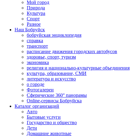
Мой город
Природа
Культура
Спорт
Разное
Наш Бобруйск
бобруйская энциклопедия
справка
транспорт
расписание движения городских автобусов
здоровье, спорт, туризм
экономика
религия и национально-культурные объединения
культура, образование, СМИ
литература и искусство
о городе
Фотогалереи
Сферические 360° панорамы
Online-сервисы Бобруйска
Каталог организаций
Авто
Бытовые услуги
Государство и общество
Дети
Домашние животные