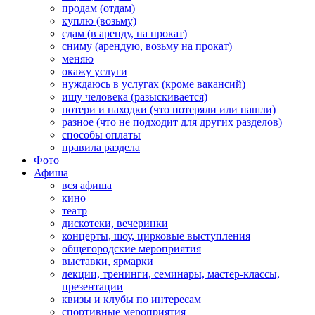
продам (отдам)
куплю (возьму)
сдам (в аренду, на прокат)
сниму (арендую, возьму на прокат)
меняю
окажу услуги
нуждаюсь в услугах (кроме вакансий)
ищу человека (разыскивается)
потери и находки (что потеряли или нашли)
разное (что не подходит для других разделов)
способы оплаты
правила раздела
Фото
Афиша
вся афиша
кино
театр
дискотеки, вечеринки
концерты, шоу, цирковые выступления
общегородские мероприятия
выставки, ярмарки
лекции, тренинги, семинары, мастер-классы,
презентации
квизы и клубы по интересам
спортивные мероприятия