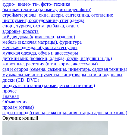
аудио-, видео-,тв-, фото- техника
бытовая техника (кроме аудио-видео-фото)
стройматериалы, окна, двери, сантехника, отопление
инструмент, оборудование, спецодежда
спорт, туризм, охота, рыбалка, отдых
здоровье, красота
всё для дома (кроме спец.разделов)
мебель (включая матрацы), фурнитура
женская одежда, обувь и аксессуары
мужская одежда, обувь и аксессуары
детский мир (коляски, одежда, обувь, игрушки и др.)
животные, растения (в т.ч. корма, аксессуары)
сад и огород (семена, саженцы, инвентарь, садовая техника)
музыкальные инструменты, канцтовары, книги, журналы,
диски (CD, DVD)
продукты питания (кроме детского питания)
прочее
Главная
Объявления
продам (отдам)
сад и огород (семена, саженцы, инвентарь, садовая техника)
Окучник конный