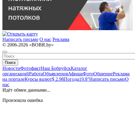
Написать письмо
О нас
Реклама
© 2006-2026 «BOBR.by»
Поиск
Новости
Фотофакт
Наш Бобруйск
Каталог
организаций
Работа
Объявления
Афиша
Фото
Общение
Реклама
на портале
Курсы валют
$ 2.98
Погода
19.8°
Написать письмо
О
нас
Идёт обмен данными...
Произошла ошибка