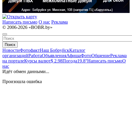
Написать письмо
О нас
Реклама
© 2006-2026 «BOBR.by»
Поиск
Новости
Фотофакт
Наш Бобруйск
Каталог
организаций
Работа
Объявления
Афиша
Фото
Общение
Реклама
на портале
Курсы валют
$ 2.98
Погода
19.8°
Написать письмо
О
нас
Идёт обмен данными...
Произошла ошибка