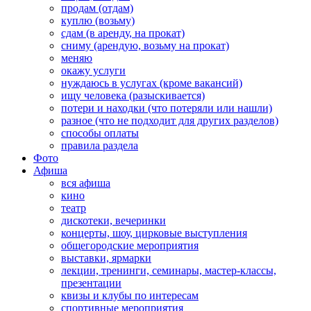
продам (отдам)
куплю (возьму)
сдам (в аренду, на прокат)
сниму (арендую, возьму на прокат)
меняю
окажу услуги
нуждаюсь в услугах (кроме вакансий)
ищу человека (разыскивается)
потери и находки (что потеряли или нашли)
разное (что не подходит для других разделов)
способы оплаты
правила раздела
Фото
Афиша
вся афиша
кино
театр
дискотеки, вечеринки
концерты, шоу, цирковые выступления
общегородские мероприятия
выставки, ярмарки
лекции, тренинги, семинары, мастер-классы,
презентации
квизы и клубы по интересам
спортивные мероприятия