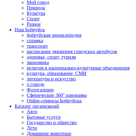
Мой город
Природа
Культура
Спорт
Разное
Наш Бобруйск
бобруйская энциклопедия
справка
транспорт
расписание движения городских автобусов
здоровье, спорт, туризм
экономика
религия и национально-культурные объединения
культура, образование, СМИ
литература и искусство
о городе
Фотогалереи
Сферические 360° панорамы
Online-сервисы Бобруйска
Каталог организаций
Авто
Бытовые услуги
Государство и общество
Дети
Домашние животные