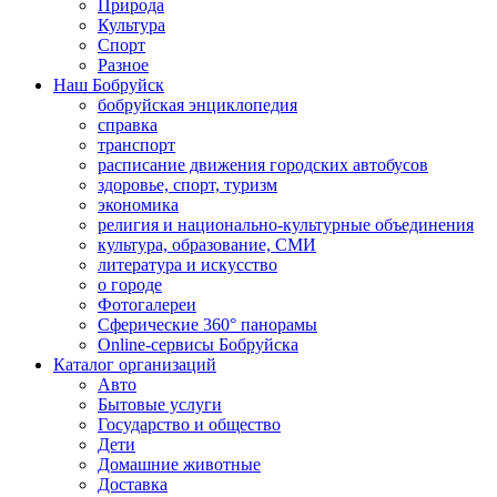
Природа
Культура
Спорт
Разное
Наш Бобруйск
бобруйская энциклопедия
справка
транспорт
расписание движения городских автобусов
здоровье, спорт, туризм
экономика
религия и национально-культурные объединения
культура, образование, СМИ
литература и искусство
о городе
Фотогалереи
Сферические 360° панорамы
Online-сервисы Бобруйска
Каталог организаций
Авто
Бытовые услуги
Государство и общество
Дети
Домашние животные
Доставка