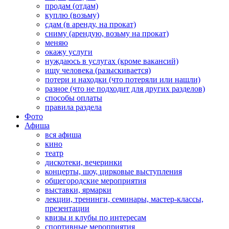
продам (отдам)
куплю (возьму)
сдам (в аренду, на прокат)
сниму (арендую, возьму на прокат)
меняю
окажу услуги
нуждаюсь в услугах (кроме вакансий)
ищу человека (разыскивается)
потери и находки (что потеряли или нашли)
разное (что не подходит для других разделов)
способы оплаты
правила раздела
Фото
Афиша
вся афиша
кино
театр
дискотеки, вечеринки
концерты, шоу, цирковые выступления
общегородские мероприятия
выставки, ярмарки
лекции, тренинги, семинары, мастер-классы,
презентации
квизы и клубы по интересам
спортивные мероприятия