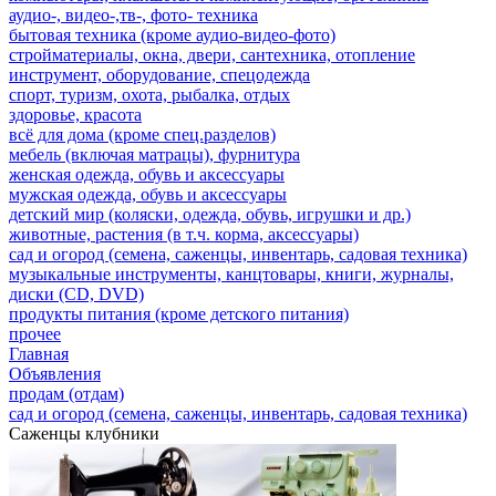
аудио-, видео-,тв-, фото- техника
бытовая техника (кроме аудио-видео-фото)
стройматериалы, окна, двери, сантехника, отопление
инструмент, оборудование, спецодежда
спорт, туризм, охота, рыбалка, отдых
здоровье, красота
всё для дома (кроме спец.разделов)
мебель (включая матрацы), фурнитура
женская одежда, обувь и аксессуары
мужская одежда, обувь и аксессуары
детский мир (коляски, одежда, обувь, игрушки и др.)
животные, растения (в т.ч. корма, аксессуары)
сад и огород (семена, саженцы, инвентарь, садовая техника)
музыкальные инструменты, канцтовары, книги, журналы,
диски (CD, DVD)
продукты питания (кроме детского питания)
прочее
Главная
Объявления
продам (отдам)
сад и огород (семена, саженцы, инвентарь, садовая техника)
Саженцы клубники