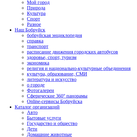
Мой город
Природа
Культура
Спорт
Разное
Наш Бобруйск
бобруйская энциклопедия
справка
транспорт
расписание движения городских автобусов
здоровье, спорт, туризм
экономика
религия и национально-культурные объединения
культура, образование, СМИ
литература и искусство
о городе
Фотогалереи
Сферические 360° панорамы
Online-сервисы Бобруйска
Каталог организаций
Авто
Бытовые услуги
Государство и общество
Дети
Домашние животные