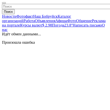
Поиск
Новости
Фотофакт
Наш Бобруйск
Каталог
организаций
Работа
Объявления
Афиша
Фото
Общение
Реклама
на портале
Курсы валют
$ 2.98
Погода
23.8°
Написать письмо
О
нас
Идёт обмен данными...
Произошла ошибка