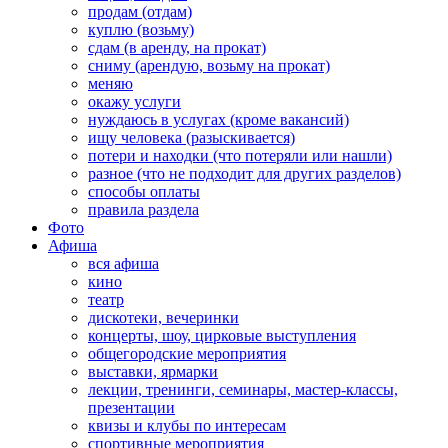
продам (отдам)
куплю (возьму)
сдам (в аренду, на прокат)
сниму (арендую, возьму на прокат)
меняю
окажу услуги
нуждаюсь в услугах (кроме вакансий)
ищу человека (разыскивается)
потери и находки (что потеряли или нашли)
разное (что не подходит для других разделов)
способы оплаты
правила раздела
Фото
Афиша
вся афиша
кино
театр
дискотеки, вечеринки
концерты, шоу, цирковые выступления
общегородские мероприятия
выставки, ярмарки
лекции, тренинги, семинары, мастер-классы,
презентации
квизы и клубы по интересам
спортивные мероприятия