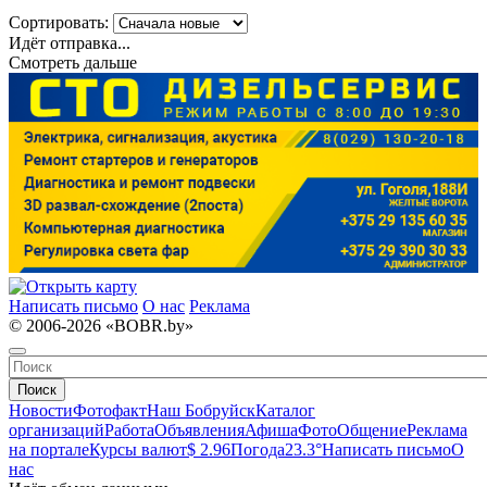
Сортировать:
Идёт отправка...
Смотреть дальше
Написать письмо
О нас
Реклама
© 2006-2026 «BOBR.by»
Поиск
Новости
Фотофакт
Наш Бобруйск
Каталог
организаций
Работа
Объявления
Афиша
Фото
Общение
Реклама
на портале
Курсы валют
$ 2.96
Погода
23.3°
Написать письмо
О
нас