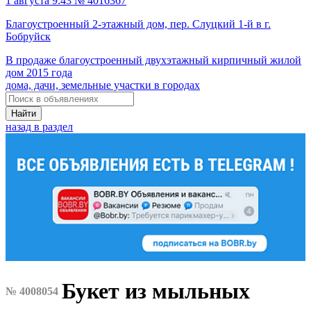
1 августа 9:43 № 4016367
Благоустроенный 2-этажный дом, пер. Слуцкий 1-й в г.
Бобруйск
В продаже благоустроенный двухэтажный кирпичный жилой
дом 2015 года
дома, дачи, земельные участки в городах
Найти
назад в раздел
Букет из мыльных
№ 4008054