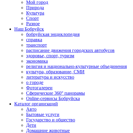
Мой город
Природа
Культура
Спорт
Разное
Наш Бобруйск
бобруйская энциклопедия
справка
транспорт
расписание движения городских автобусов
здоровье, спорт, туризм
экономика
религия и национально-культурные объединения
культура, образование, СМИ
литература и искусство
о городе
Фотогалереи
Сферические 360° панорамы
Online-сервисы Бобруйска
Каталог организаций
Авто
Бытовые услуги
Государство и общество
Дети
Домашние животные