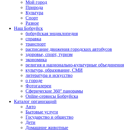
Мой город
Природа
Культура
Спорт
Разное
Наш Бобруйск
бобруйская энциклопедия
справка
транспорт
расписание движения городских автобусов
здоровье, спорт, туризм
экономика
религия и национально-культурные объединения
культура, образование, СМИ
литература и искусство
о городе
Фотогалереи
Сферические 360° панорамы
Online-сервисы Бобруйска
Каталог организаций
Авто
Бытовые услуги
Государство и общество
Дети
Домашние животные