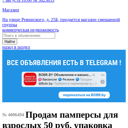
7 августа 16:00 № 3623833
Магазин
На улице Ревинского, д. 25Б, продается магазин смешанной
группы
коммерческая недвижимость
Найти
назад в раздел
Продам памперсы для
№ 4006494
взрослых 50 руб. упаковка