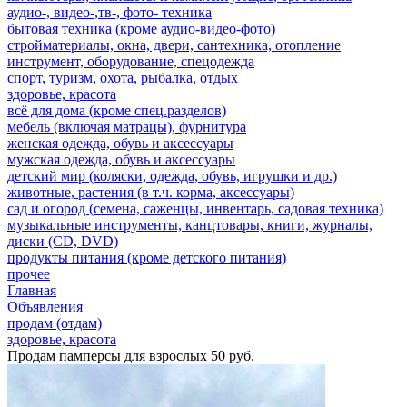
аудио-, видео-,тв-, фото- техника
бытовая техника (кроме аудио-видео-фото)
стройматериалы, окна, двери, сантехника, отопление
инструмент, оборудование, спецодежда
спорт, туризм, охота, рыбалка, отдых
здоровье, красота
всё для дома (кроме спец.разделов)
мебель (включая матрацы), фурнитура
женская одежда, обувь и аксессуары
мужская одежда, обувь и аксессуары
детский мир (коляски, одежда, обувь, игрушки и др.)
животные, растения (в т.ч. корма, аксессуары)
сад и огород (семена, саженцы, инвентарь, садовая техника)
музыкальные инструменты, канцтовары, книги, журналы,
диски (CD, DVD)
продукты питания (кроме детского питания)
прочее
Главная
Объявления
продам (отдам)
здоровье, красота
Продам памперсы для взрослых 50 руб.