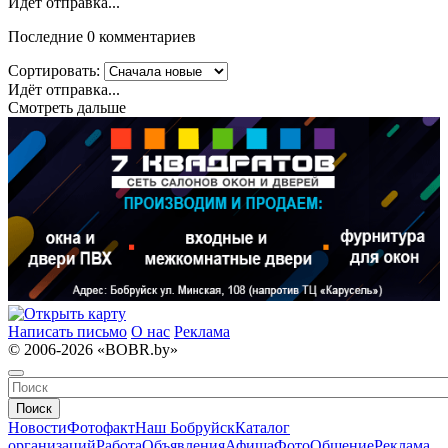
Идёт отправка...
Последние 0 комментариев
Сортировать:
Идёт отправка...
Смотреть дальше
Написать письмо
О нас
Реклама
© 2006-2026 «BOBR.by»
Поиск
Новости
Фотофакт
Наш Бобруйск
Каталог
организаций
Работа
Объявления
Афиша
Фото
Общение
Реклама