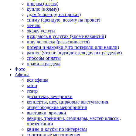
продам (отдам)
куплю (возьму)
сдам (в аренду, на прокат)
сниму (арендую, возьму на прокат)
меняю
окажу услуги
нуждаюсь в услугах (кроме вакансий)
ищу человека (разыскивается)
потери и находки (что потеряли или нашли)
разное (что не подходит для других разделов)
способы оплаты
правила раздела
Фото
Афиша
вся афиша
кино
театр
дискотеки, вечеринки
концерты, шоу, цирковые выступления
общегородские мероприятия
выставки, ярмарки
лекции, тренинги, семинары, мастер-классы,
презентации
квизы и клубы по интересам
спортивные мероприятия