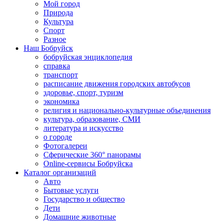
Мой город
Природа
Культура
Спорт
Разное
Наш Бобруйск
бобруйская энциклопедия
справка
транспорт
расписание движения городских автобусов
здоровье, спорт, туризм
экономика
религия и национально-культурные объединения
культура, образование, СМИ
литература и искусство
о городе
Фотогалереи
Сферические 360° панорамы
Online-сервисы Бобруйска
Каталог организаций
Авто
Бытовые услуги
Государство и общество
Дети
Домашние животные