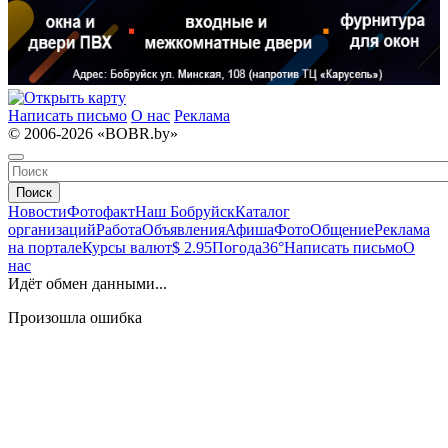
Написать письмо
О нас
Реклама
© 2006-2026 «BOBR.by»
Поиск
Новости
Фотофакт
Наш Бобруйск
Каталог
организаций
Работа
Объявления
Афиша
Фото
Общение
Реклама
на портале
Курсы валют
$ 2.95
Погода
36°
Написать письмо
О
нас
Идёт обмен данными...
Произошла ошибка