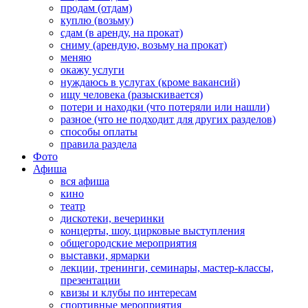
продам (отдам)
куплю (возьму)
сдам (в аренду, на прокат)
сниму (арендую, возьму на прокат)
меняю
окажу услуги
нуждаюсь в услугах (кроме вакансий)
ищу человека (разыскивается)
потери и находки (что потеряли или нашли)
разное (что не подходит для других разделов)
способы оплаты
правила раздела
Фото
Афиша
вся афиша
кино
театр
дискотеки, вечеринки
концерты, шоу, цирковые выступления
общегородские мероприятия
выставки, ярмарки
лекции, тренинги, семинары, мастер-классы,
презентации
квизы и клубы по интересам
спортивные мероприятия