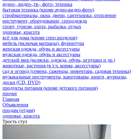
аудио-, видео-,тв-, фото- техника
бытовая техника (кроме аудио-видео-фото)
стройматериалы, окна, двери, сантехника, отопление
инструмент, оборудование, спецодежда
спорт, туризм, охота, рыбалка, отдых
здоровье, красота
всё для дома (кроме спец.разделов)
мебель (включая матрацы), фурнитура
женская одежда, обувь и аксессуары
мужская одежда, обувь и аксессуары
детский мир (коляски, одежда, обувь, игрушки и др.)
животные, растения (в т.ч. корма, аксессуары)
сад и огород (семена, саженцы, инвентарь, садовая техника)
музыкальные инструменты, канцтовары, книги, журналы,
диски (CD, DVD)
продукты питания (кроме детского питания)
прочее
Главная
Объявления
продам (отдам)
здоровье, красота
Трость стул