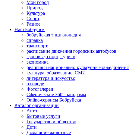
Мой город
Природа
Культура
Спорт
Разное
Наш Бобруйск
бобруйская энциклопедия
справка
транспорт
расписание движения городских автобусов
здоровье, спорт, туризм
экономика
религия и национально-культурные объединения
культура, образование, СМИ
литература и искусство
о городе
Фотогалереи
Сферические 360° панорамы
Online-сервисы Бобруйска
Каталог организаций
Авто
Бытовые услуги
Государство и общество
Дети
Домашние животные