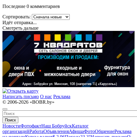
Последние 0 комментариев
Сортировать:
Идёт отправка...
Смотреть дальше
Написать письмо
О нас
Реклама
© 2006-2026 «BOBR.by»
Поиск
Новости
Фотофакт
Наш Бобруйск
Каталог
организаций
Работа
Объявления
Афиша
Фото
Общение
Реклама
на портале
Курсы валют
$ 2.96
Погода
23.3°
Написать письмо
О