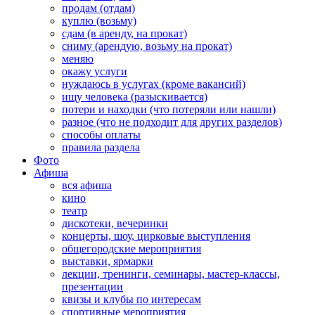
продам (отдам)
куплю (возьму)
сдам (в аренду, на прокат)
сниму (арендую, возьму на прокат)
меняю
окажу услуги
нуждаюсь в услугах (кроме вакансий)
ищу человека (разыскивается)
потери и находки (что потеряли или нашли)
разное (что не подходит для других разделов)
способы оплаты
правила раздела
Фото
Афиша
вся афиша
кино
театр
дискотеки, вечеринки
концерты, шоу, цирковые выступления
общегородские мероприятия
выставки, ярмарки
лекции, тренинги, семинары, мастер-классы,
презентации
квизы и клубы по интересам
спортивные мероприятия