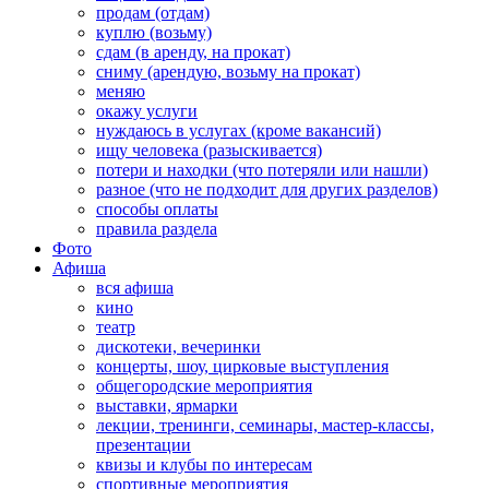
продам (отдам)
куплю (возьму)
сдам (в аренду, на прокат)
сниму (арендую, возьму на прокат)
меняю
окажу услуги
нуждаюсь в услугах (кроме вакансий)
ищу человека (разыскивается)
потери и находки (что потеряли или нашли)
разное (что не подходит для других разделов)
способы оплаты
правила раздела
Фото
Афиша
вся афиша
кино
театр
дискотеки, вечеринки
концерты, шоу, цирковые выступления
общегородские мероприятия
выставки, ярмарки
лекции, тренинги, семинары, мастер-классы,
презентации
квизы и клубы по интересам
спортивные мероприятия