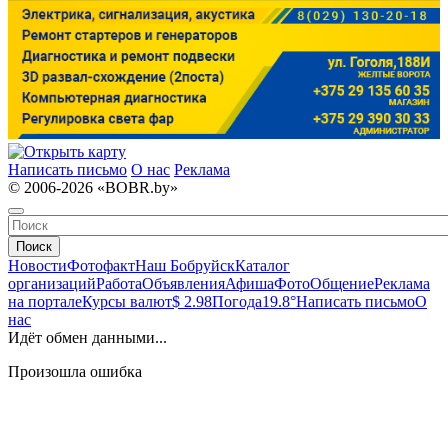
Написать письмо
О нас
Реклама
© 2006-2026 «BOBR.by»
Поиск
Новости
Фотофакт
Наш Бобруйск
Каталог
организаций
Работа
Объявления
Афиша
Фото
Общение
Реклама
на портале
Курсы валют
$ 2.98
Погода
19.8°
Написать письмо
О
нас
Идёт обмен данными...
Произошла ошибка