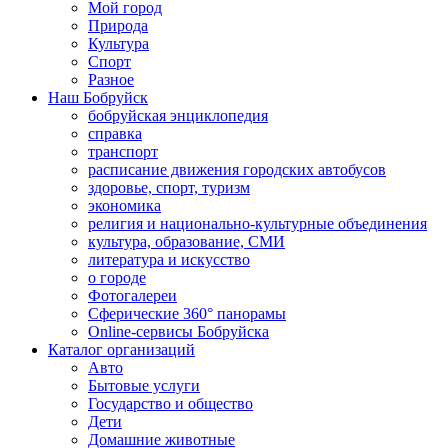
Мой город
Природа
Культура
Спорт
Разное
Наш Бобруйск
бобруйская энциклопедия
справка
транспорт
расписание движения городских автобусов
здоровье, спорт, туризм
экономика
религия и национально-культурные объединения
культура, образование, СМИ
литература и искусство
о городе
Фотогалереи
Сферические 360° панорамы
Online-сервисы Бобруйска
Каталог организаций
Авто
Бытовые услуги
Государство и общество
Дети
Домашние животные