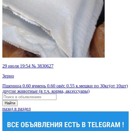
29 июля 19:54 № 3830627
Зерно
Пшеница 0.60 ячмень 0.60 овёс 0.55 к.мешки по 30кг(от 10шт)
другие животные (в т.ч. корма, аксессуары)
Найти
назад в раздел