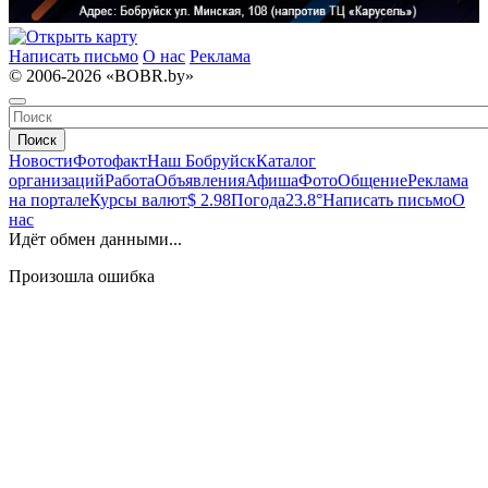
Написать письмо
О нас
Реклама
© 2006-2026 «BOBR.by»
Поиск
Новости
Фотофакт
Наш Бобруйск
Каталог
организаций
Работа
Объявления
Афиша
Фото
Общение
Реклама
на портале
Курсы валют
$ 2.98
Погода
23.8°
Написать письмо
О
нас
Идёт обмен данными...
Произошла ошибка