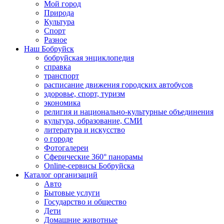
Мой город
Природа
Культура
Спорт
Разное
Наш Бобруйск
бобруйская энциклопедия
справка
транспорт
расписание движения городских автобусов
здоровье, спорт, туризм
экономика
религия и национально-культурные объединения
культура, образование, СМИ
литература и искусство
о городе
Фотогалереи
Сферические 360° панорамы
Online-сервисы Бобруйска
Каталог организаций
Авто
Бытовые услуги
Государство и общество
Дети
Домашние животные