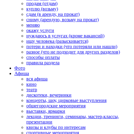
продам (отдам)
куплю (возьму)
сдам (в аренду, на прокат)
сниму (арендую, возьму на прокат)
меняю
окажу услуги
нуждаюсь в услугах (кроме вакансий)
ищу человека (разыскивается)
потери и находки (что потеряли или нашли)
разное (что не подходит для других разделов)
способы оплаты
правила раздела
Фото
Афиша
вся афиша
кино
театр
дискотеки, вечеринки
концерты, шоу, цирковые выступления
общегородские мероприятия
выставки, ярмарки
лекции, тренинги, семинары, мастер-классы,
презентации
квизы и клубы по интересам
спортивные мероприятия