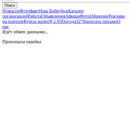
Поиск
Новости
Фотофакт
Наш Бобруйск
Каталог
организаций
Работа
Объявления
Афиша
Фото
Общение
Реклама
на портале
Курсы валют
$ 2.95
Погода
32°
Написать письмо
О
нас
Идёт обмен данными...
Произошла ошибка