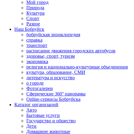
Мой город
Природа
Культура
Спорт
Разное
Наш Бобруйск
бобруйская энциклопедия
справка
транспорт
расписание движения городских автобусов
здоровье, спорт, туризм
экономика
религия и национально-культурные объединения
культура, образование, СМИ
литература и искусство
о городе
Фотогалереи
Сферические 360° панорамы
Online-сервисы Бобруйска
Каталог организаций
Авто
Бытовые услуги
Государство и общество
Дети
Домашние животные