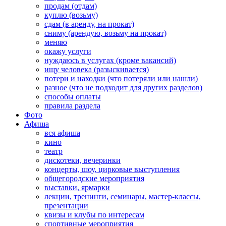
продам (отдам)
куплю (возьму)
сдам (в аренду, на прокат)
сниму (арендую, возьму на прокат)
меняю
окажу услуги
нуждаюсь в услугах (кроме вакансий)
ищу человека (разыскивается)
потери и находки (что потеряли или нашли)
разное (что не подходит для других разделов)
способы оплаты
правила раздела
Фото
Афиша
вся афиша
кино
театр
дискотеки, вечеринки
концерты, шоу, цирковые выступления
общегородские мероприятия
выставки, ярмарки
лекции, тренинги, семинары, мастер-классы,
презентации
квизы и клубы по интересам
спортивные мероприятия