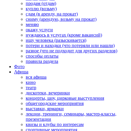
продам (отдам)
куплю (возьму)
сдам (в аренду, на прокат)
сниму (арендую, возьму на прокат)
меняю
окажу услуги
нуждаюсь в услугах (кроме вакансий)
ищу человека (разыскивается)
потери и находки (что потеряли или нашли)
разное (что не подходит для других разделов)
способы оплаты
правила раздела
Фото
Афиша
вся афиша
кино
театр
дискотеки, вечеринки
концерты, шоу, цирковые выступления
общегородские мероприятия
выставки, ярмарки
лекции, тренинги, семинары, мастер-классы,
презентации
квизы и клубы по интересам
спортивные мероприятия