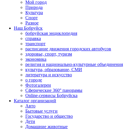
Мой город
Природа
Культура
Спорт
Разное
Наш Бобруйск
бобруйская энциклопедия
справка
транспорт
расписание движения городских автобусов
здоровье, спорт, туризм
экономика
религия и национально-культурные объединения
культура, образование, СМИ
литература и искусство
о городе
Фотогалереи
Сферические 360° панорамы
Online-сервисы Бобруйска
Каталог организаций
Авто
Бытовые услуги
Государство и общество
Дети
Домашние животные