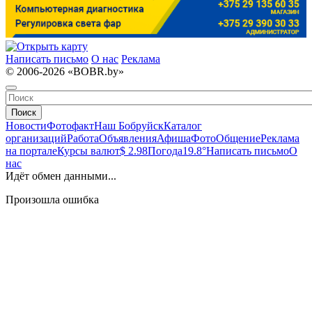
Написать письмо
О нас
Реклама
© 2006-2026 «BOBR.by»
Поиск
Новости
Фотофакт
Наш Бобруйск
Каталог
организаций
Работа
Объявления
Афиша
Фото
Общение
Реклама
на портале
Курсы валют
$ 2.98
Погода
19.8°
Написать письмо
О
нас
Идёт обмен данными...
Произошла ошибка