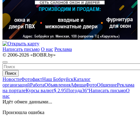
Написать письмо
О нас
Реклама
© 2006-2026 «BOBR.by»
Поиск
Новости
Фотофакт
Наш Бобруйск
Каталог
организаций
Работа
Объявления
Афиша
Фото
Общение
Реклама
на портале
Курсы валют
$ 2.95
Погода
36°
Написать письмо
О
нас
Идёт обмен данными...
Произошла ошибка