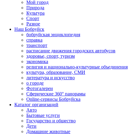
Мой город
Природа
Культура
Спорт
Разное
Наш Бобруйск
бобруйская энциклопедия
справка
транспорт
расписание движения городских автобусов
здоровье, спорт, туризм
экономика
религия и национально-культурные объединения
культура, образование, СМИ
литература и искусство
о городе
Фотогалереи
Сферические 360° панорамы
Online-сервисы Бобруйска
Каталог организаций
Авто
Бытовые услуги
Государство и общество
Дети
Домашние животные