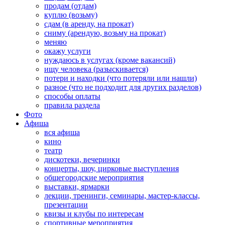
продам (отдам)
куплю (возьму)
сдам (в аренду, на прокат)
сниму (арендую, возьму на прокат)
меняю
окажу услуги
нуждаюсь в услугах (кроме вакансий)
ищу человека (разыскивается)
потери и находки (что потеряли или нашли)
разное (что не подходит для других разделов)
способы оплаты
правила раздела
Фото
Афиша
вся афиша
кино
театр
дискотеки, вечеринки
концерты, шоу, цирковые выступления
общегородские мероприятия
выставки, ярмарки
лекции, тренинги, семинары, мастер-классы,
презентации
квизы и клубы по интересам
спортивные мероприятия