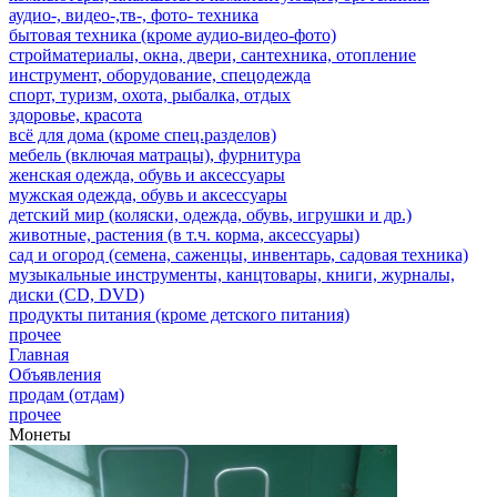
аудио-, видео-,тв-, фото- техника
бытовая техника (кроме аудио-видео-фото)
стройматериалы, окна, двери, сантехника, отопление
инструмент, оборудование, спецодежда
спорт, туризм, охота, рыбалка, отдых
здоровье, красота
всё для дома (кроме спец.разделов)
мебель (включая матрацы), фурнитура
женская одежда, обувь и аксессуары
мужская одежда, обувь и аксессуары
детский мир (коляски, одежда, обувь, игрушки и др.)
животные, растения (в т.ч. корма, аксессуары)
сад и огород (семена, саженцы, инвентарь, садовая техника)
музыкальные инструменты, канцтовары, книги, журналы,
диски (CD, DVD)
продукты питания (кроме детского питания)
прочее
Главная
Объявления
продам (отдам)
прочее
Монеты