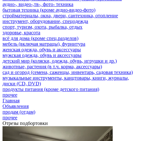
аудио-, видео-,тв-, фото- техника
бытовая техника (кроме аудио-видео-фото)
стройматериалы, окна, двери, сантехника, отопление
инструмент, оборудование, спецодежда
спорт, туризм, охота, рыбалка, отдых
здоровье, красота
всё для дома (кроме спец.разделов)
мебель (включая матрацы), фурнитура
женская одежда, обувь и аксессуары
мужская одежда, обувь и аксессуары
детский мир (коляски, одежда, обувь, игрушки и др.)
животные, растения (в т.ч. корма, аксессуары)
сад и огород (семена, саженцы, инвентарь, садовая техника)
музыкальные инструменты, канцтовары, книги, журналы,
диски (CD, DVD)
продукты питания (кроме детского питания)
прочее
Главная
Объявления
продам (отдам)
прочее
Отрезы подбортовки