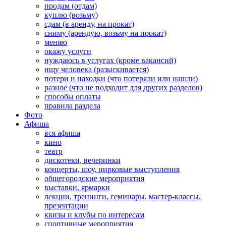
продам (отдам)
куплю (возьму)
сдам (в аренду, на прокат)
сниму (арендую, возьму на прокат)
меняю
окажу услуги
нуждаюсь в услугах (кроме вакансий)
ищу человека (разыскивается)
потери и находки (что потеряли или нашли)
разное (что не подходит для других разделов)
способы оплаты
правила раздела
Фото
Афиша
вся афиша
кино
театр
дискотеки, вечеринки
концерты, шоу, цирковые выступления
общегородские мероприятия
выставки, ярмарки
лекции, тренинги, семинары, мастер-классы,
презентации
квизы и клубы по интересам
спортивные мероприятия