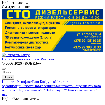
Идёт отправка...
Смотреть дальше
Написать письмо
О нас
Реклама
© 2006-2026 «BOBR.by»
Поиск
Новости
Фотофакт
Наш Бобруйск
Каталог
организаций
Работа
Объявления
Афиша
Фото
Общение
Реклама
на портале
Курсы валют
$ 2.94
Погода
32°
Написать письмо
О
нас
Идёт обмен данными...