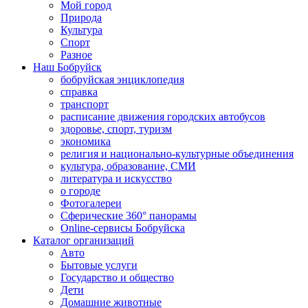
Мой город
Природа
Культура
Спорт
Разное
Наш Бобруйск
бобруйская энциклопедия
справка
транспорт
расписание движения городских автобусов
здоровье, спорт, туризм
экономика
религия и национально-культурные объединения
культура, образование, СМИ
литература и искусство
о городе
Фотогалереи
Сферические 360° панорамы
Online-сервисы Бобруйска
Каталог организаций
Авто
Бытовые услуги
Государство и общество
Дети
Домашние животные