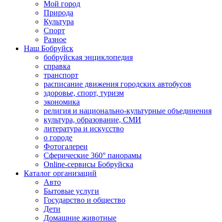
Мой город
Природа
Культура
Спорт
Разное
Наш Бобруйск
бобруйская энциклопедия
справка
транспорт
расписание движения городских автобусов
здоровье, спорт, туризм
экономика
религия и национально-культурные объединения
культура, образование, СМИ
литература и искусство
о городе
Фотогалереи
Сферические 360° панорамы
Online-сервисы Бобруйска
Каталог организаций
Авто
Бытовые услуги
Государство и общество
Дети
Домашние животные