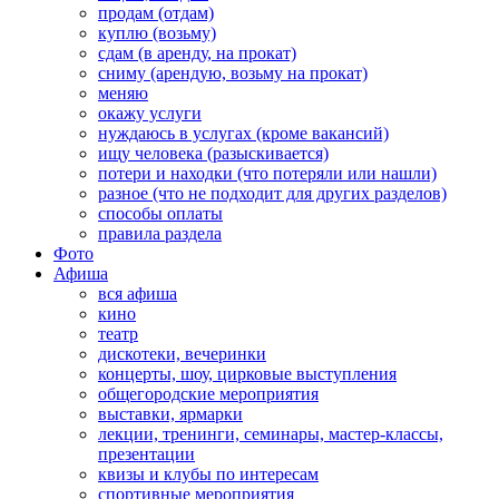
продам (отдам)
куплю (возьму)
сдам (в аренду, на прокат)
сниму (арендую, возьму на прокат)
меняю
окажу услуги
нуждаюсь в услугах (кроме вакансий)
ищу человека (разыскивается)
потери и находки (что потеряли или нашли)
разное (что не подходит для других разделов)
способы оплаты
правила раздела
Фото
Афиша
вся афиша
кино
театр
дискотеки, вечеринки
концерты, шоу, цирковые выступления
общегородские мероприятия
выставки, ярмарки
лекции, тренинги, семинары, мастер-классы,
презентации
квизы и клубы по интересам
спортивные мероприятия