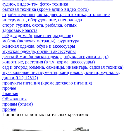
аудио-, видео-,тв-, фото- техника
бытовая техника (кроме аудио-видео-фото)
стройматериалы, окна, двери, сантехника, отопление
инструмент, оборудование, спецодежда
спорт, туризм, охота, рыбалка, отдых
здоровье, красота
всё для дома (кроме спец.разделов)
мебель (включая матрацы), фурнитура
женская одежда, обувь и аксессуары
мужская одежда, обувь и аксессуары
детский мир (коляски, одежда, обувь, игрушки и др.)
животные, растения (в т.ч. корма, аксессуары)
сад и огород (семена, саженцы, инвентарь, садовая техника)
музыкальные инструменты, канцтовары, книги, журналы,
диски (CD, DVD)
продукты питания (кроме детского питания)
прочее
Главная
Объявления
продам (отдам)
прочее
Панно из старинных нательных крестиков