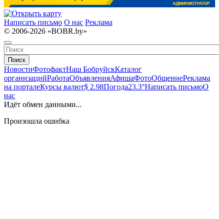
Написать письмо
О нас
Реклама
© 2006-2026 «BOBR.by»
Поиск
Новости
Фотофакт
Наш Бобруйск
Каталог
организаций
Работа
Объявления
Афиша
Фото
Общение
Реклама
на портале
Курсы валют
$ 2.98
Погода
23.3°
Написать письмо
О
нас
Идёт обмен данными...
Произошла ошибка