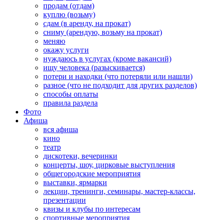
продам (отдам)
куплю (возьму)
сдам (в аренду, на прокат)
сниму (арендую, возьму на прокат)
меняю
окажу услуги
нуждаюсь в услугах (кроме вакансий)
ищу человека (разыскивается)
потери и находки (что потеряли или нашли)
разное (что не подходит для других разделов)
способы оплаты
правила раздела
Фото
Афиша
вся афиша
кино
театр
дискотеки, вечеринки
концерты, шоу, цирковые выступления
общегородские мероприятия
выставки, ярмарки
лекции, тренинги, семинары, мастер-классы,
презентации
квизы и клубы по интересам
спортивные мероприятия