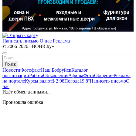
Написать письмо
О нас
Реклама
© 2006-2026 «BOBR.by»
Поиск
Новости
Фотофакт
Наш Бобруйск
Каталог
организаций
Работа
Объявления
Афиша
Фото
Общение
Реклама
на портале
Курсы валют
$ 2.98
Погода
19.8°
Написать письмо
О
нас
Идёт обмен данными...
Произошла ошибка