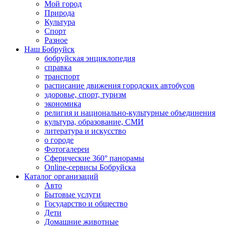
Мой город
Природа
Культура
Спорт
Разное
Наш Бобруйск
бобруйская энциклопедия
справка
транспорт
расписание движения городских автобусов
здоровье, спорт, туризм
экономика
религия и национально-культурные объединения
культура, образование, СМИ
литература и искусство
о городе
Фотогалереи
Сферические 360° панорамы
Online-сервисы Бобруйска
Каталог организаций
Авто
Бытовые услуги
Государство и общество
Дети
Домашние животные