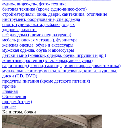
аудио-, видео-,тв-, фото- техника
бытовая техника (кроме аудио-видео-фото)
стройматериалы, окна, двери, сантехника, отопление
инструмент, оборудование, спецодежда
спорт, туризм, охота, рыбалка, отдых
здоровье, красота
всё для дома (кроме спец.разделов)
мебель (включая матрацы), фурнитура
женская одежда, обувь и аксессуары
мужская одежда, обувь и аксессуары
детский мир (коляски, одежда, обувь, игрушки и др.)
животные, растения (в т.ч. корма, аксессуары)
сад и огород (семена, саженцы, инвентарь, садовая техника)
музыкальные инструменты, канцтовары, книги, журналы,
диски (CD, DVD)
продукты питания (кроме детского питания)
прочее
Главная
Объявления
продам (отдам)
прочее
Канистры, бочки