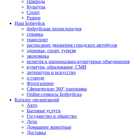
Природа
Культура
Спорт
Разное
Наш Бобруйск
бобруйская энциклопедия
справка
транспорт
расписание движения городских автобусов
здоровье, спорт, туризм
экономика
религия и национально-культурные объединения
культура, образование, СМИ
литература и искусство
о городе
Фотогалереи
Сферические 360° панорамы
Online-сервисы Бобруйска
Каталог организаций
Авто
Бытовые услуги
Государство и общество
Дети
Домашние животные
Доставка