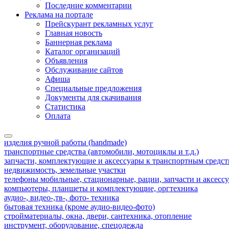
Последние комментарии
Реклама на портале
Прейскурант рекламных услуг
Главная новость
Баннерная реклама
Каталог организаций
Объявления
Обслуживание сайтов
Афиша
Специальные предложения
Документы для скачивания
Статистика
Оплата
изделия ручной работы (handmade)
транспортные средства (автомобили, мотоциклы и т.д.)
запчасти, комплектующие и аксессуары к транспортным средс
недвижимость, земельные участки
телефоны мобильные, стационарные, рации, запчасти и аксесс
компьютеры, планшеты и комплектующие, оргтехника
аудио-, видео-,тв-, фото- техника
бытовая техника (кроме аудио-видео-фото)
стройматериалы, окна, двери, сантехника, отопление
инструмент, оборудование, спецодежда