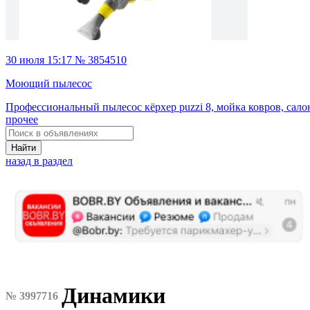
30 июля 15:17 № 3854510
Моющий пылесос
Профессиональный пылесос кёрхер puzzi 8, мойка ковров, сало
прочее
Найти
назад в раздел
Динамики
№ 3997716