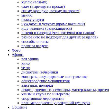
куплю (возьму)
сдам (в аренду, на прокат)
сниму (арендую, возьму на прокат)
меняю
окажу услуги
нуждаюсь в услугах (кроме вакансий)
ищу человека (разыскивается)
потери и находки (что потеряли или нашли)
разное (что не подходит для других разделов)
способы оплаты
правила раздела
Фото
Афиша
вся афиша
кино
театр
дискотеки, вечеринки
концерты, шоу, цирковые выступления
общегородские мероприятия
выставки, ярмарки
лекции, тренинги, семинары, мастер-классы, презе
квизы и клубы по интересам
спортивные мероприятия
план мероприятий учреждений культуры
Общение