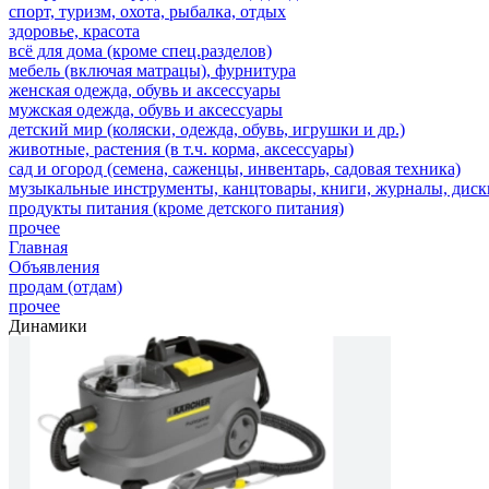
спорт, туризм, охота, рыбалка, отдых
здоровье, красота
всё для дома (кроме спец.разделов)
мебель (включая матрацы), фурнитура
женская одежда, обувь и аксессуары
мужская одежда, обувь и аксессуары
детский мир (коляски, одежда, обувь, игрушки и др.)
животные, растения (в т.ч. корма, аксессуары)
сад и огород (семена, саженцы, инвентарь, садовая техника)
музыкальные инструменты, канцтовары, книги, журналы, дис
продукты питания (кроме детского питания)
прочее
Главная
Объявления
продам (отдам)
прочее
Динамики