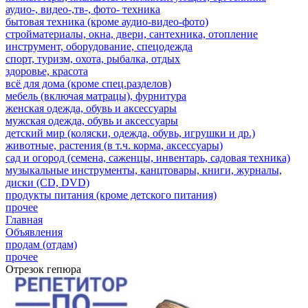
аудио-, видео-,тв-, фото- техника
бытовая техника (кроме аудио-видео-фото)
стройматериалы, окна, двери, сантехника, отопление
инструмент, оборудование, спецодежда
спорт, туризм, охота, рыбалка, отдых
здоровье, красота
всё для дома (кроме спец.разделов)
мебель (включая матрацы), фурнитура
женская одежда, обувь и аксессуары
мужская одежда, обувь и аксессуары
детский мир (коляски, одежда, обувь, игрушки и др.)
животные, растения (в т.ч. корма, аксессуары)
сад и огород (семена, саженцы, инвентарь, садовая техника)
музыкальные инструменты, канцтовары, книги, журналы,
диски (CD, DVD)
продукты питания (кроме детского питания)
прочее
Главная
Объявления
продам (отдам)
прочее
Отрезок гепюра