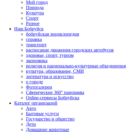
Мой город
Природа
Культура
Спорт
Разное
Наш Бобруйск
бобруйская энциклопедия
справка
транспорт
расписание движения городских автобусов
здоровье, спорт, туризм
экономика
религия и национально-культурные объединения
культура, образование, СМИ
литература и искусство
о городе
Фотогалереи
Сферические 360° панорамы
Online-сервисы Бобруйска
Каталог организаций
Авто
Бытовые услуги
Государство и общество
Дети
Домашние животные