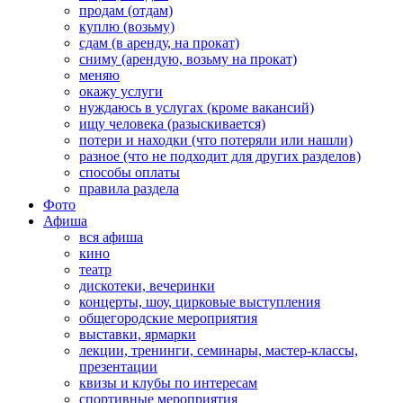
продам (отдам)
куплю (возьму)
сдам (в аренду, на прокат)
сниму (арендую, возьму на прокат)
меняю
окажу услуги
нуждаюсь в услугах (кроме вакансий)
ищу человека (разыскивается)
потери и находки (что потеряли или нашли)
разное (что не подходит для других разделов)
способы оплаты
правила раздела
Фото
Афиша
вся афиша
кино
театр
дискотеки, вечеринки
концерты, шоу, цирковые выступления
общегородские мероприятия
выставки, ярмарки
лекции, тренинги, семинары, мастер-классы,
презентации
квизы и клубы по интересам
спортивные мероприятия