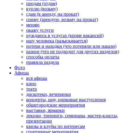
продам (отдам)
куплю (возьму)
сдам (в аренду, на прокат)
сниму (арендую, возьму на прокат)
меняю
окажу услуги
нуждаюсь в услугах (кроме вакансий)
ищу человека (разыскивается)
потери и находки (что потеряли или нашли)
разное (что не подходит для других разделов)
способы оплаты
правила раздела
Фото
Афиша
вся афиша
кино
театр
дискотеки, вечеринки
концерты, шоу, цирковые выступления
общегородские мероприятия
выставки, ярмарки
лекции, тренинги, семинары, мастер-классы,
презентации
квизы и клубы по интересам
спортивные мероприятия