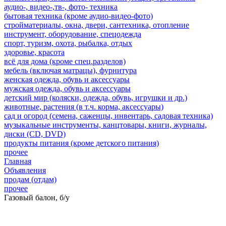
аудио-, видео-,тв-, фото- техника
бытовая техника (кроме аудио-видео-фото)
стройматериалы, окна, двери, сантехника, отопление
инструмент, оборудование, спецодежда
спорт, туризм, охота, рыбалка, отдых
здоровье, красота
всё для дома (кроме спец.разделов)
мебель (включая матрацы), фурнитура
женская одежда, обувь и аксессуары
мужская одежда, обувь и аксессуары
детский мир (коляски, одежда, обувь, игрушки и др.)
животные, растения (в т.ч. корма, аксессуары)
сад и огород (семена, саженцы, инвентарь, садовая техника)
музыкальные инструменты, канцтовары, книги, журналы,
диски (CD, DVD)
продукты питания (кроме детского питания)
прочее
Главная
Объявления
продам (отдам)
прочее
Газовый балон, б/у