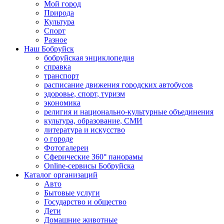
Мой город
Природа
Культура
Спорт
Разное
Наш Бобруйск
бобруйская энциклопедия
справка
транспорт
расписание движения городских автобусов
здоровье, спорт, туризм
экономика
религия и национально-культурные объединения
культура, образование, СМИ
литература и искусство
о городе
Фотогалереи
Сферические 360° панорамы
Online-сервисы Бобруйска
Каталог организаций
Авто
Бытовые услуги
Государство и общество
Дети
Домашние животные