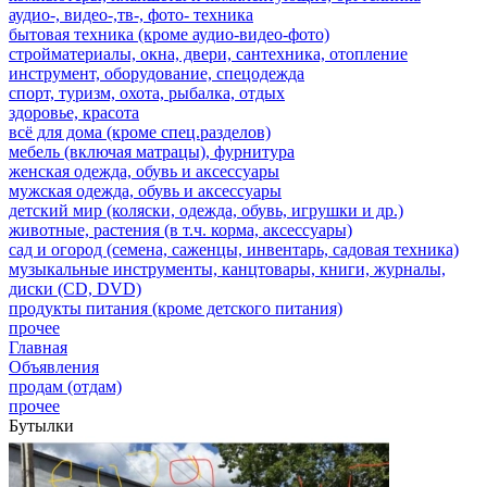
аудио-, видео-,тв-, фото- техника
бытовая техника (кроме аудио-видео-фото)
стройматериалы, окна, двери, сантехника, отопление
инструмент, оборудование, спецодежда
спорт, туризм, охота, рыбалка, отдых
здоровье, красота
всё для дома (кроме спец.разделов)
мебель (включая матрацы), фурнитура
женская одежда, обувь и аксессуары
мужская одежда, обувь и аксессуары
детский мир (коляски, одежда, обувь, игрушки и др.)
животные, растения (в т.ч. корма, аксессуары)
сад и огород (семена, саженцы, инвентарь, садовая техника)
музыкальные инструменты, канцтовары, книги, журналы,
диски (CD, DVD)
продукты питания (кроме детского питания)
прочее
Главная
Объявления
продам (отдам)
прочее
Бутылки