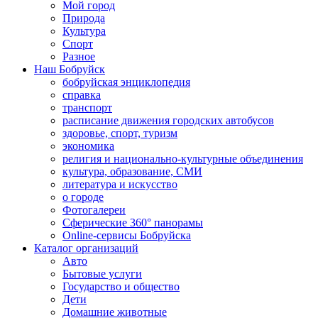
Мой город
Природа
Культура
Спорт
Разное
Наш Бобруйск
бобруйская энциклопедия
справка
транспорт
расписание движения городских автобусов
здоровье, спорт, туризм
экономика
религия и национально-культурные объединения
культура, образование, СМИ
литература и искусство
о городе
Фотогалереи
Сферические 360° панорамы
Online-сервисы Бобруйска
Каталог организаций
Авто
Бытовые услуги
Государство и общество
Дети
Домашние животные