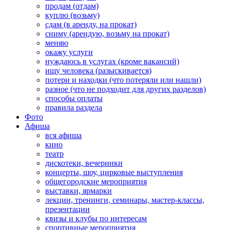
продам (отдам)
куплю (возьму)
сдам (в аренду, на прокат)
сниму (арендую, возьму на прокат)
меняю
окажу услуги
нуждаюсь в услугах (кроме вакансий)
ищу человека (разыскивается)
потери и находки (что потеряли или нашли)
разное (что не подходит для других разделов)
способы оплаты
правила раздела
Фото
Афиша
вся афиша
кино
театр
дискотеки, вечеринки
концерты, шоу, цирковые выступления
общегородские мероприятия
выставки, ярмарки
лекции, тренинги, семинары, мастер-классы,
презентации
квизы и клубы по интересам
спортивные мероприятия