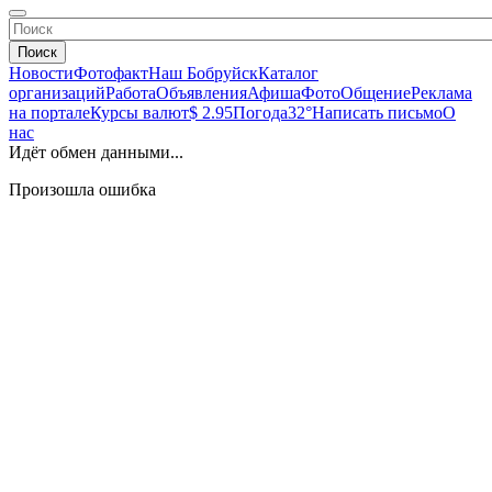
Поиск
Новости
Фотофакт
Наш Бобруйск
Каталог
организаций
Работа
Объявления
Афиша
Фото
Общение
Реклама
на портале
Курсы валют
$ 2.95
Погода
32°
Написать письмо
О
нас
Идёт обмен данными...
Произошла ошибка