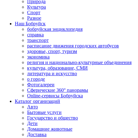
Природа
Культура
Спорт
Разное
Наш Бобруйск
бобруйская энциклопедия
справка
транспорт
расписание движения городских автобусов
здоровье, спорт, туризм
экономика
религия и национально-культурные объединения
культура, образование, СМИ
литература и искусство
о городе
Фотогалереи
Сферические 360° панорамы
Online-сервисы Бобруйска
Каталог организаций
Авто
Бытовые услуги
Государство и общество
Дети
Домашние животные
Доставка