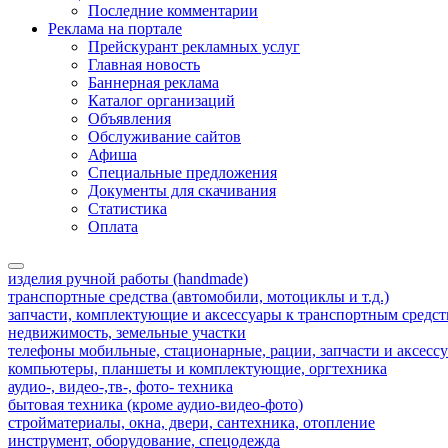
Последние комментарии
Реклама на портале
Прейскурант рекламных услуг
Главная новость
Баннерная реклама
Каталог организаций
Объявления
Обслуживание сайтов
Афиша
Специальные предложения
Документы для скачивания
Статистика
Оплата
изделия ручной работы (handmade)
транспортные средства (автомобили, мотоциклы и т.д.)
запчасти, комплектующие и аксессуары к транспортным средс
недвижимость, земельные участки
телефоны мобильные, стационарные, рации, запчасти и аксесс
компьютеры, планшеты и комплектующие, оргтехника
аудио-, видео-,тв-, фото- техника
бытовая техника (кроме аудио-видео-фото)
стройматериалы, окна, двери, сантехника, отопление
инструмент, оборудование, спецодежда