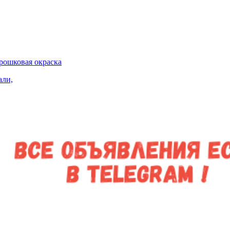
ошковая окраска
али,