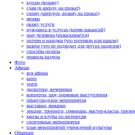
куплю (возьму)
сдам (в аренду, на прокат)
сниму (арендую, возьму на прокат)
меняю
окажу услуги
нуждаюсь в услугах (кроме вакансий)
ищу человека (разыскивается)
потери и находки (что потеряли или нашли)
разное (что не подходит для других разделов)
способы оплаты
правила раздела
Фото
Афиша
вся афиша
кино
театр
дискотеки, вечеринки
концерты, шоу, цирковые выступления
общегородские мероприятия
выставки, ярмарки
лекции, тренинги, семинары, мастер-классы, презе
квизы и клубы по интересам
спортивные мероприятия
план мероприятий учреждений культуры
Общение