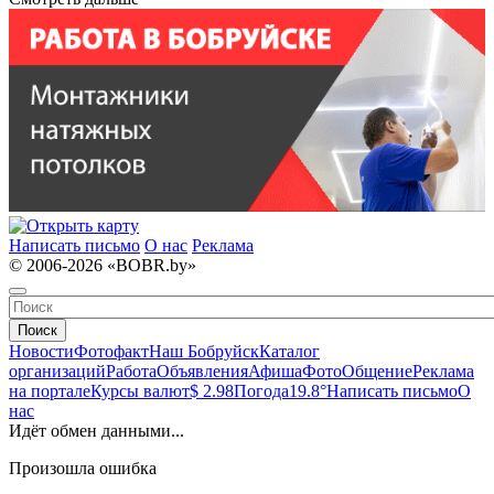
Написать письмо
О нас
Реклама
© 2006-2026 «BOBR.by»
Поиск
Новости
Фотофакт
Наш Бобруйск
Каталог
организаций
Работа
Объявления
Афиша
Фото
Общение
Реклама
на портале
Курсы валют
$ 2.98
Погода
19.8°
Написать письмо
О
нас
Идёт обмен данными...
Произошла ошибка