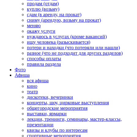
продам (отдам)
куплю (возьму)
сдам (в аренду, на прокат)
сниму (арендую, возьму на прокат)
меняю
окажу услуги
нуждаюсь в услугах (кроме вакансий)
ищу человека (разыскивается)
потери и находки (что потеряли или нашли)
разное (что не подходит для других разделов)
способы оплаты
правила раздела
Фото
Афиша
вся афиша
кино
театр
дискотеки, вечеринки
концерты, шоу, цирковые выступления
общегородские мероприятия
выставки, ярмарки
лекции, тренинги, семинары, мастер-классы,
презентации
квизы и клубы по интересам
спортивные мероприятия