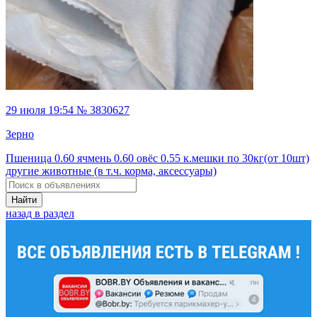
29 июля 19:54 № 3830627
Зерно
Пшеница 0.60 ячмень 0.60 овёс 0.55 к.мешки по 30кг(от 10шт)
другие животные (в т.ч. корма, аксессуары)
Найти
назад в раздел