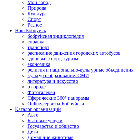
Мой город
Природа
Культура
Спорт
Разное
Наш Бобруйск
бобруйская энциклопедия
справка
транспорт
расписание движения городских автобусов
здоровье, спорт, туризм
экономика
религия и национально-культурные объединения
культура, образование, СМИ
литература и искусство
о городе
Фотогалереи
Сферические 360° панорамы
Online-сервисы Бобруйска
Каталог организаций
Авто
Бытовые услуги
Государство и общество
Дети
Домашние животные