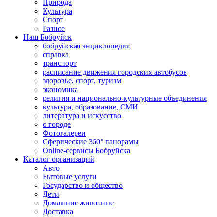
Природа
Культура
Спорт
Разное
Наш Бобруйск
бобруйская энциклопедия
справка
транспорт
расписание движения городских автобусов
здоровье, спорт, туризм
экономика
религия и национально-культурные объединения
культура, образование, СМИ
литература и искусство
о городе
Фотогалереи
Сферические 360° панорамы
Online-сервисы Бобруйска
Каталог организаций
Авто
Бытовые услуги
Государство и общество
Дети
Домашние животные
Доставка