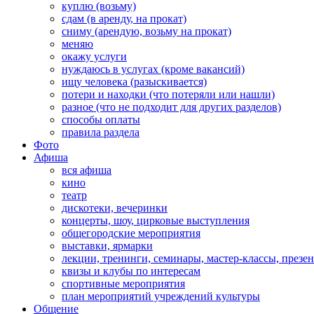
куплю (возьму)
сдам (в аренду, на прокат)
сниму (арендую, возьму на прокат)
меняю
окажу услуги
нуждаюсь в услугах (кроме вакансий)
ищу человека (разыскивается)
потери и находки (что потеряли или нашли)
разное (что не подходит для других разделов)
способы оплаты
правила раздела
Фото
Афиша
вся афиша
кино
театр
дискотеки, вечеринки
концерты, шоу, цирковые выступления
общегородские мероприятия
выставки, ярмарки
лекции, тренинги, семинары, мастер-классы, презе
квизы и клубы по интересам
спортивные мероприятия
план мероприятий учреждений культуры
Общение