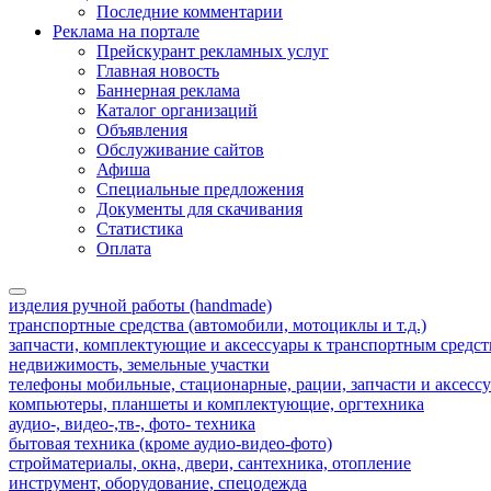
Последние комментарии
Реклама на портале
Прейскурант рекламных услуг
Главная новость
Баннерная реклама
Каталог организаций
Объявления
Обслуживание сайтов
Афиша
Специальные предложения
Документы для скачивания
Статистика
Оплата
изделия ручной работы (handmade)
транспортные средства (автомобили, мотоциклы и т.д.)
запчасти, комплектующие и аксессуары к транспортным средс
недвижимость, земельные участки
телефоны мобильные, стационарные, рации, запчасти и аксесс
компьютеры, планшеты и комплектующие, оргтехника
аудио-, видео-,тв-, фото- техника
бытовая техника (кроме аудио-видео-фото)
стройматериалы, окна, двери, сантехника, отопление
инструмент, оборудование, спецодежда