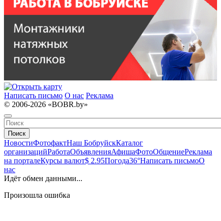
Написать письмо
О нас
Реклама
© 2006-2026 «BOBR.by»
Поиск
Новости
Фотофакт
Наш Бобруйск
Каталог
организаций
Работа
Объявления
Афиша
Фото
Общение
Реклама
на портале
Курсы валют
$ 2.95
Погода
36°
Написать письмо
О
нас
Идёт обмен данными...
Произошла ошибка