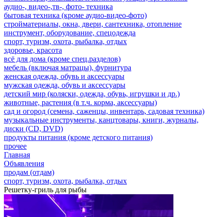
аудио-, видео-,тв-, фото- техника
бытовая техника (кроме аудио-видео-фото)
стройматериалы, окна, двери, сантехника, отопление
инструмент, оборудование, спецодежда
спорт, туризм, охота, рыбалка, отдых
здоровье, красота
всё для дома (кроме спец.разделов)
мебель (включая матрацы), фурнитура
женская одежда, обувь и аксессуары
мужская одежда, обувь и аксессуары
детский мир (коляски, одежда, обувь, игрушки и др.)
животные, растения (в т.ч. корма, аксессуары)
сад и огород (семена, саженцы, инвентарь, садовая техника)
музыкальные инструменты, канцтовары, книги, журналы,
диски (CD, DVD)
продукты питания (кроме детского питания)
прочее
Главная
Объявления
продам (отдам)
спорт, туризм, охота, рыбалка, отдых
Решетку-гриль для рыбы