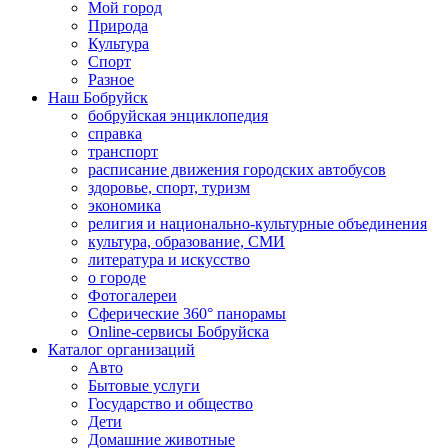
Мой город
Природа
Культура
Спорт
Разное
Наш Бобруйск
бобруйская энциклопедия
справка
транспорт
расписание движения городских автобусов
здоровье, спорт, туризм
экономика
религия и национально-культурные объединения
культура, образование, СМИ
литература и искусство
о городе
Фотогалереи
Сферические 360° панорамы
Online-сервисы Бобруйска
Каталог организаций
Авто
Бытовые услуги
Государство и общество
Дети
Домашние животные