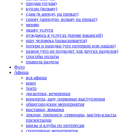
продам (отдам)
куплю (возьму)
сдам (в аренду, на прокат)
сниму (арендую, возьму на прокат)
меняю
окажу услуги
нуждаюсь в услугах (кроме вакансий)
ищу человека (разыскивается)
потери и находки (что потеряли или нашли)
разное (что не подходит для других разделов)
способы оплаты
правила раздела
Фото
Афиша
вся афиша
кино
театр
дискотеки, вечеринки
концерты, шоу, цирковые выступления
общегородские мероприятия
выставки, ярмарки
лекции, тренинги, семинары, мастер-классы,
презентации
квизы и клубы по интересам
спортивные мероприятия