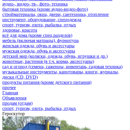
аудио-, видео-,тв-, фото- техника
бытовая техника (кроме аудио-видео-фото)
стройматериалы, окна, двери, сантехника, отопление
инструмент, оборудование, спецодежда
спорт, туризм, охота, рыбалка, отдых
здоровье, красота
всё для дома (кроме спец.разделов)
мебель (включая матрацы), фурнитура
женская одежда, обувь и аксессуары
мужская одежда, обувь и аксессуары
детский мир (коляски, одежда, обувь, игрушки и др.)
животные, растения (в т.ч. корма, аксессуары)
сад и огород (семена, саженцы, инвентарь, садовая техника)
музыкальные инструменты, канцтовары, книги, журналы,
диски (CD, DVD)
продукты питания (кроме детского питания)
прочее
Главная
Объявления
продам (отдам)
спорт, туризм, охота, рыбалка, отдых
Героскутор