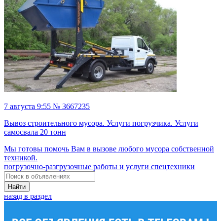
7 августа 9:55 № 3667235
Вывоз строительного мусора. Услуги погрузчика. Услуги
самосвала 20 тонн
Мы готовы помочь Вам в вызове любого мусора собственной
техникой.
погрузочно-разгрузочные работы и услуги спецтехники
Найти
назад в раздел