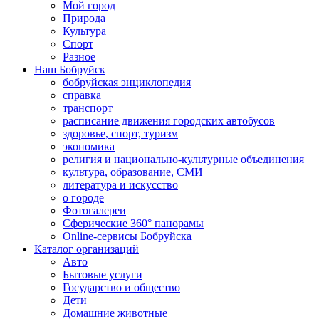
Мой город
Природа
Культура
Спорт
Разное
Наш Бобруйск
бобруйская энциклопедия
справка
транспорт
расписание движения городских автобусов
здоровье, спорт, туризм
экономика
религия и национально-культурные объединения
культура, образование, СМИ
литература и искусство
о городе
Фотогалереи
Сферические 360° панорамы
Online-сервисы Бобруйска
Каталог организаций
Авто
Бытовые услуги
Государство и общество
Дети
Домашние животные