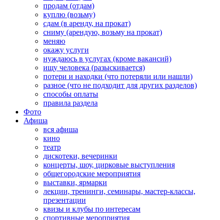
продам (отдам)
куплю (возьму)
сдам (в аренду, на прокат)
сниму (арендую, возьму на прокат)
меняю
окажу услуги
нуждаюсь в услугах (кроме вакансий)
ищу человека (разыскивается)
потери и находки (что потеряли или нашли)
разное (что не подходит для других разделов)
способы оплаты
правила раздела
Фото
Афиша
вся афиша
кино
театр
дискотеки, вечеринки
концерты, шоу, цирковые выступления
общегородские мероприятия
выставки, ярмарки
лекции, тренинги, семинары, мастер-классы,
презентации
квизы и клубы по интересам
спортивные мероприятия