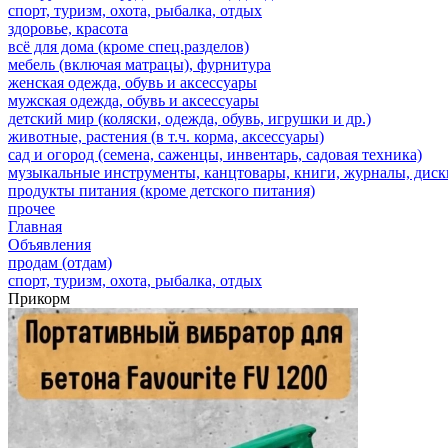
спорт, туризм, охота, рыбалка, отдых
здоровье, красота
всё для дома (кроме спец.разделов)
мебель (включая матрацы), фурнитура
женская одежда, обувь и аксессуары
мужская одежда, обувь и аксессуары
детский мир (коляски, одежда, обувь, игрушки и др.)
животные, растения (в т.ч. корма, аксессуары)
сад и огород (семена, саженцы, инвентарь, садовая техника)
музыкальные инструменты, канцтовары, книги, журналы, дис
продукты питания (кроме детского питания)
прочее
Главная
Объявления
продам (отдам)
спорт, туризм, охота, рыбалка, отдых
Прикорм