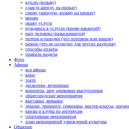
куплю (возьму)
сдам (в аренду, на прокат)
сниму (арендую, возьму на прокат)
меняю
окажу услуги
нуждаюсь в услугах (кроме вакансий)
ищу человека (разыскивается)
потери и находки (что потеряли или нашли)
разное (что не подходит для других разделов)
способы оплаты
правила раздела
Фото
Афиша
вся афиша
кино
театр
дискотеки, вечеринки
концерты, шоу, цирковые выступления
общегородские мероприятия
выставки, ярмарки
лекции, тренинги, семинары, мастер-классы, презе
квизы и клубы по интересам
спортивные мероприятия
план мероприятий учреждений культуры
Общение