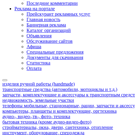
Последние комментарии
Реклама на портале
Прейскурант рекламных услуг
Главная новость
Баннерная реклама
Каталог организаций
Объявления
Обслуживание сайтов
Афиша
Специальные предложения
Документы для скачивания
Статистика
Оплата
изделия ручной работы (handmade)
транспортные средства (автомобили, мотоциклы и т.д.)
запчасти, комплектующие и аксессуары к транспортным средс
недвижимость, земельные участки
телефоны мобильные, стационарные, рации, запчасти и аксесс
компьютеры, планшеты и комплектующие, оргтехника
аудио-, видео-,тв-, фото- техника
бытовая техника (кроме аудио-видео-фото)
стройматериалы, окна, двери, сантехника, отопление
инструмент, оборудование, спецодежда