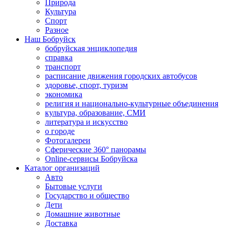
Природа
Культура
Спорт
Разное
Наш Бобруйск
бобруйская энциклопедия
справка
транспорт
расписание движения городских автобусов
здоровье, спорт, туризм
экономика
религия и национально-культурные объединения
культура, образование, СМИ
литература и искусство
о городе
Фотогалереи
Сферические 360° панорамы
Online-сервисы Бобруйска
Каталог организаций
Авто
Бытовые услуги
Государство и общество
Дети
Домашние животные
Доставка