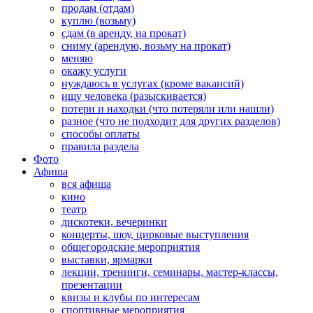
продам (отдам)
куплю (возьму)
сдам (в аренду, на прокат)
сниму (арендую, возьму на прокат)
меняю
окажу услуги
нуждаюсь в услугах (кроме вакансий)
ищу человека (разыскивается)
потери и находки (что потеряли или нашли)
разное (что не подходит для других разделов)
способы оплаты
правила раздела
Фото
Афиша
вся афиша
кино
театр
дискотеки, вечеринки
концерты, шоу, цирковые выступления
общегородские мероприятия
выставки, ярмарки
лекции, тренинги, семинары, мастер-классы,
презентации
квизы и клубы по интересам
спортивные мероприятия