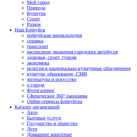
Мой город
Природа
Культура
Спорт
Разное
Наш Бобруйск
бобруйская энциклопедия
справка
транспорт
расписание движения городских автобусов
здоровье, спорт, туризм
экономика
религия и национально-культурные объединения
культура, образование, СМИ
литература и искусство
о городе
Фотогалереи
Сферические 360° панорамы
Online-сервисы Бобруйска
Каталог организаций
Авто
Бытовые услуги
Государство и общество
Дети
Домашние животные