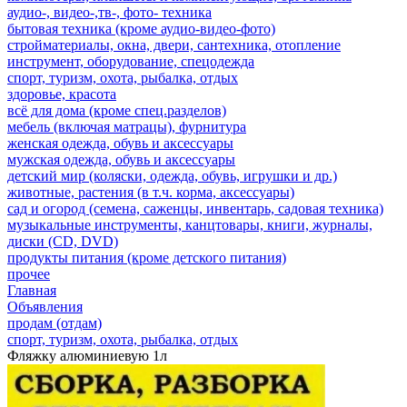
аудио-, видео-,тв-, фото- техника
бытовая техника (кроме аудио-видео-фото)
стройматериалы, окна, двери, сантехника, отопление
инструмент, оборудование, спецодежда
спорт, туризм, охота, рыбалка, отдых
здоровье, красота
всё для дома (кроме спец.разделов)
мебель (включая матрацы), фурнитура
женская одежда, обувь и аксессуары
мужская одежда, обувь и аксессуары
детский мир (коляски, одежда, обувь, игрушки и др.)
животные, растения (в т.ч. корма, аксессуары)
сад и огород (семена, саженцы, инвентарь, садовая техника)
музыкальные инструменты, канцтовары, книги, журналы,
диски (CD, DVD)
продукты питания (кроме детского питания)
прочее
Главная
Объявления
продам (отдам)
спорт, туризм, охота, рыбалка, отдых
Фляжку алюминиевую 1л