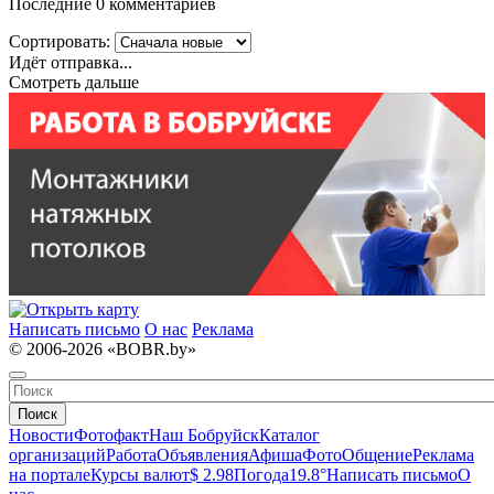
Последние 0 комментариев
Сортировать:
Идёт отправка...
Смотреть дальше
Написать письмо
О нас
Реклама
© 2006-2026 «BOBR.by»
Поиск
Новости
Фотофакт
Наш Бобруйск
Каталог
организаций
Работа
Объявления
Афиша
Фото
Общение
Реклама
на портале
Курсы валют
$ 2.98
Погода
19.8°
Написать письмо
О