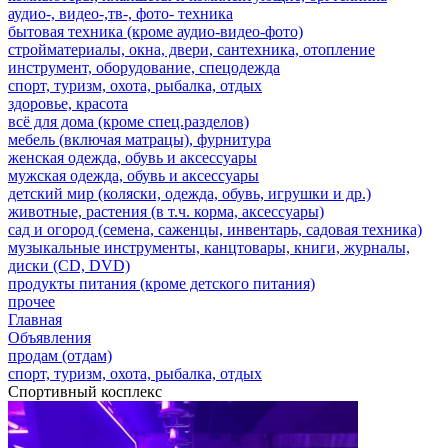
аудио-, видео-,тв-, фото- техника
бытовая техника (кроме аудио-видео-фото)
стройматериалы, окна, двери, сантехника, отопление
инструмент, оборудование, спецодежда
спорт, туризм, охота, рыбалка, отдых
здоровье, красота
всё для дома (кроме спец.разделов)
мебель (включая матрацы), фурнитура
женская одежда, обувь и аксессуары
мужская одежда, обувь и аксессуары
детский мир (коляски, одежда, обувь, игрушки и др.)
животные, растения (в т.ч. корма, аксессуары)
сад и огород (семена, саженцы, инвентарь, садовая техника)
музыкальные инструменты, канцтовары, книги, журналы,
диски (CD, DVD)
продукты питания (кроме детского питания)
прочее
Главная
Объявления
продам (отдам)
спорт, туризм, охота, рыбалка, отдых
Спортивный косплекс