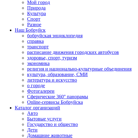
Мой город
Природа
Культура
Спорт
Разное
Наш Бобруйск
бобруйская энциклопедия
справка
транспорт
расписание движения городских автобусов
здоровье, спорт, туризм
экономика
религия и национально-культурные объединения
культура, образование, СМИ
литература и искусство
о городе
Фотогалереи
Сферические 360° панорамы
Online-сервисы Бобруйска
Каталог организаций
Авто
Бытовые услуги
Государство и общество
Дети
Домашние животные