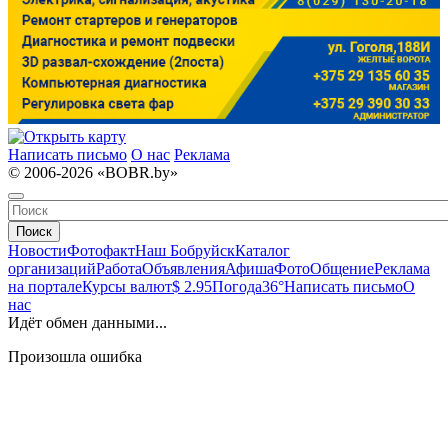
Написать письмо
О нас
Реклама
© 2006-2026 «BOBR.by»
Поиск
Новости
Фотофакт
Наш Бобруйск
Каталог
организаций
Работа
Объявления
Афиша
Фото
Общение
Реклама
на портале
Курсы валют
$ 2.95
Погода
36°
Написать письмо
О
нас
Идёт обмен данными...
Произошла ошибка