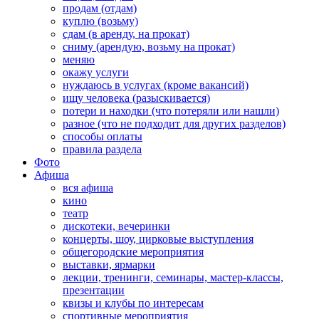
продам (отдам)
куплю (возьму)
сдам (в аренду, на прокат)
сниму (арендую, возьму на прокат)
меняю
окажу услуги
нуждаюсь в услугах (кроме вакансий)
ищу человека (разыскивается)
потери и находки (что потеряли или нашли)
разное (что не подходит для других разделов)
способы оплаты
правила раздела
Фото
Афиша
вся афиша
кино
театр
дискотеки, вечеринки
концерты, шоу, цирковые выступления
общегородские мероприятия
выставки, ярмарки
лекции, тренинги, семинары, мастер-классы,
презентации
квизы и клубы по интересам
спортивные мероприятия