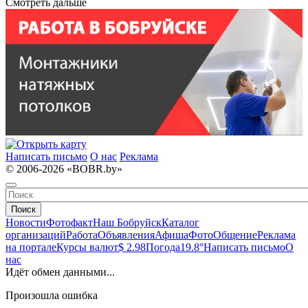
Смотреть дальше
Написать письмо
О нас
Реклама
© 2006-2026 «BOBR.by»
Поиск
Новости
Фотофакт
Наш Бобруйск
Каталог
организаций
Работа
Объявления
Афиша
Фото
Общение
Реклама
на портале
Курсы валют
$ 2.98
Погода
19.8°
Написать письмо
О
нас
Идёт обмен данными...
Произошла ошибка