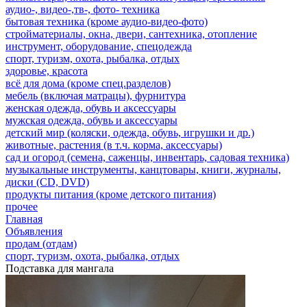
аудио-, видео-,тв-, фото- техника
бытовая техника (кроме аудио-видео-фото)
стройматериалы, окна, двери, сантехника, отопление
инструмент, оборудование, спецодежда
спорт, туризм, охота, рыбалка, отдых
здоровье, красота
всё для дома (кроме спец.разделов)
мебель (включая матрацы), фурнитура
женская одежда, обувь и аксессуары
мужская одежда, обувь и аксессуары
детский мир (коляски, одежда, обувь, игрушки и др.)
животные, растения (в т.ч. корма, аксессуары)
сад и огород (семена, саженцы, инвентарь, садовая техника)
музыкальные инструменты, канцтовары, книги, журналы,
диски (CD, DVD)
продукты питания (кроме детского питания)
прочее
Главная
Объявления
продам (отдам)
спорт, туризм, охота, рыбалка, отдых
Подставка для мангала