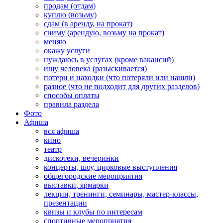
продам (отдам)
куплю (возьму)
сдам (в аренду, на прокат)
сниму (арендую, возьму на прокат)
меняю
окажу услуги
нуждаюсь в услугах (кроме вакансий)
ищу человека (разыскивается)
потери и находки (что потеряли или нашли)
разное (что не подходит для других разделов)
способы оплаты
правила раздела
Фото
Афиша
вся афиша
кино
театр
дискотеки, вечеринки
концерты, шоу, цирковые выступления
общегородские мероприятия
выставки, ярмарки
лекции, тренинги, семинары, мастер-классы,
презентации
квизы и клубы по интересам
спортивные мероприятия