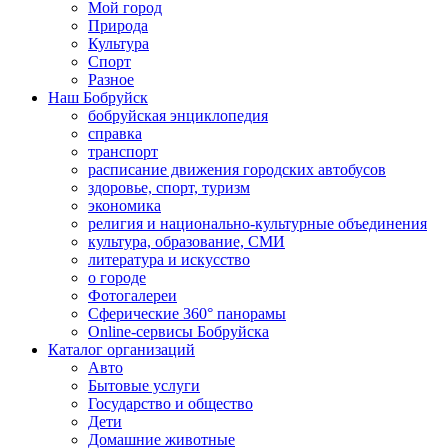
Мой город
Природа
Культура
Спорт
Разное
Наш Бобруйск
бобруйская энциклопедия
справка
транспорт
расписание движения городских автобусов
здоровье, спорт, туризм
экономика
религия и национально-культурные объединения
культура, образование, СМИ
литература и искусство
о городе
Фотогалереи
Сферические 360° панорамы
Online-сервисы Бобруйска
Каталог организаций
Авто
Бытовые услуги
Государство и общество
Дети
Домашние животные