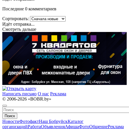
Последние 0 комментариев
Сортировать:
Идёт отправка...
Смотреть дальше
Написать письмо
О нас
Реклама
© 2006-2026 «BOBR.by»
Поиск
Новости
Фотофакт
Наш Бобруйск
Каталог
организаций
Работа
Объявления
Афиша
Фото
Общение
Реклама