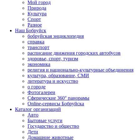
Мой город
Природа
Культура
Спорт
Разное
Наш Бобруйск
бобруйская энциклопедия
справка
транспорт
расписание движения городских автобусов
здоровье, спорт, туризм
экономика
религия и национально-культурные объединения
культура, образование, СМИ
литература и искусство
о городе
Фотогалереи
Сферические 360° панорамы
Online-сервисы Бобруйска
Каталог организаций
Авто
Бытовые услуги
Государство и общество
Дети
Домашние животные