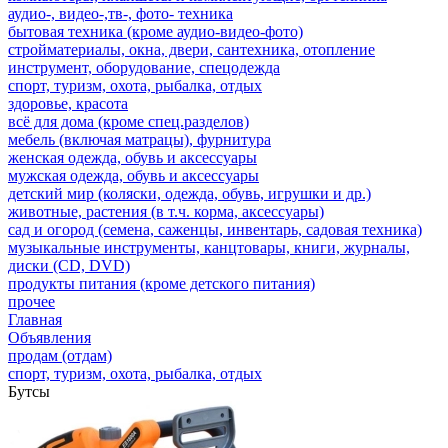
аудио-, видео-,тв-, фото- техника
бытовая техника (кроме аудио-видео-фото)
стройматериалы, окна, двери, сантехника, отопление
инструмент, оборудование, спецодежда
спорт, туризм, охота, рыбалка, отдых
здоровье, красота
всё для дома (кроме спец.разделов)
мебель (включая матрацы), фурнитура
женская одежда, обувь и аксессуары
мужская одежда, обувь и аксессуары
детский мир (коляски, одежда, обувь, игрушки и др.)
животные, растения (в т.ч. корма, аксессуары)
сад и огород (семена, саженцы, инвентарь, садовая техника)
музыкальные инструменты, канцтовары, книги, журналы,
диски (CD, DVD)
продукты питания (кроме детского питания)
прочее
Главная
Объявления
продам (отдам)
спорт, туризм, охота, рыбалка, отдых
Бутсы