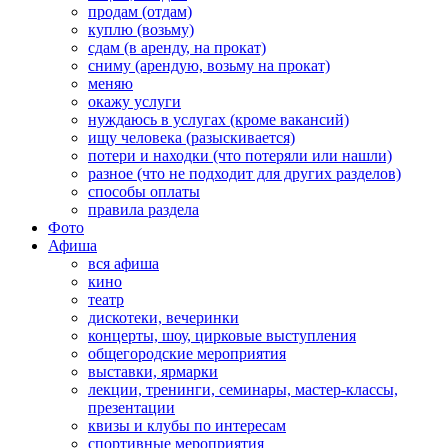
продам (отдам)
куплю (возьму)
сдам (в аренду, на прокат)
сниму (арендую, возьму на прокат)
меняю
окажу услуги
нуждаюсь в услугах (кроме вакансий)
ищу человека (разыскивается)
потери и находки (что потеряли или нашли)
разное (что не подходит для других разделов)
способы оплаты
правила раздела
Фото
Афиша
вся афиша
кино
театр
дискотеки, вечеринки
концерты, шоу, цирковые выступления
общегородские мероприятия
выставки, ярмарки
лекции, тренинги, семинары, мастер-классы,
презентации
квизы и клубы по интересам
спортивные мероприятия