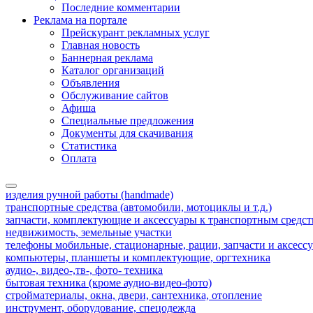
Последние комментарии
Реклама на портале
Прейскурант рекламных услуг
Главная новость
Баннерная реклама
Каталог организаций
Объявления
Обслуживание сайтов
Афиша
Специальные предложения
Документы для скачивания
Статистика
Оплата
изделия ручной работы (handmade)
транспортные средства (автомобили, мотоциклы и т.д.)
запчасти, комплектующие и аксессуары к транспортным средс
недвижимость, земельные участки
телефоны мобильные, стационарные, рации, запчасти и аксесс
компьютеры, планшеты и комплектующие, оргтехника
аудио-, видео-,тв-, фото- техника
бытовая техника (кроме аудио-видео-фото)
стройматериалы, окна, двери, сантехника, отопление
инструмент, оборудование, спецодежда