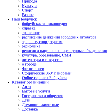
Природа
Культура
Спорт
Разное
Наш Бобруйск
бобруйская энциклопедия
справка
транспорт
расписание движения городских автобусов
здоровье, спорт, туризм
экономика
религия и национально-культурные объединения
культура, образование, СМИ
литература и искусство
о городе
Фотогалереи
Сферические 360° панорамы
Online-сервисы Бобруйска
Каталог организаций
Авто
Бытовые услуги
Государство и общество
Дети
Домашние животные
Доставка