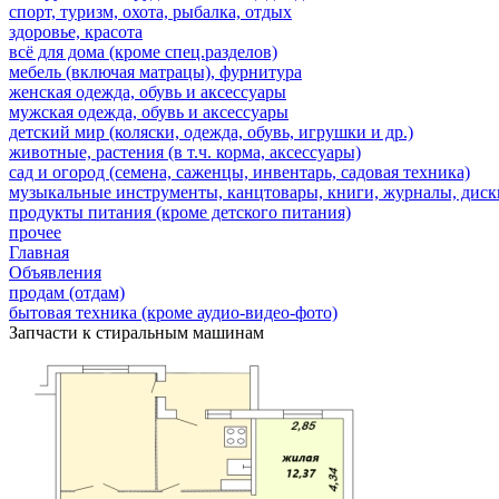
спорт, туризм, охота, рыбалка, отдых
здоровье, красота
всё для дома (кроме спец.разделов)
мебель (включая матрацы), фурнитура
женская одежда, обувь и аксессуары
мужская одежда, обувь и аксессуары
детский мир (коляски, одежда, обувь, игрушки и др.)
животные, растения (в т.ч. корма, аксессуары)
сад и огород (семена, саженцы, инвентарь, садовая техника)
музыкальные инструменты, канцтовары, книги, журналы, дис
продукты питания (кроме детского питания)
прочее
Главная
Объявления
продам (отдам)
бытовая техника (кроме аудио-видео-фото)
Запчасти к стиральным машинам