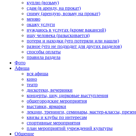
куплю (возьму)
сдам (в аренду, на прокат)
сниму (арендую, возьму на прокат)
меняю
окажу услуги
нуждаюсь в услугах (кроме вакансий)
ищу человека (разыскивается)
потери и находки (что потеряли или нашли)
разное (что не подходит для других разделов)
способы оплаты
правила раздела
Фото
Афиша
вся афиша
кино
театр
дискотеки, вечеринки
концерты, шоу, цирковые выступления
общегородские мероприятия
выставки, ярмарки
лекции, тренинги, семинары, мастер-классы, презе
квизы и клубы по интересам
спортивные мероприятия
план мероприятий учреждений культуры
Общение