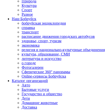
Природа
Культура
Спорт
Разное
Наш Бобруйск
бобруйская энциклопедия
справка
транспорт
расписание движения городских автобусов
здоровье, спорт, туризм
экономика
религия и национально-культурные объединения
культура, образование, СМИ
литература и искусство
о городе
Фотогалереи
Сферические 360° панорамы
Online-сервисы Бобруйска
Каталог организаций
Авто
Бытовые услуги
Государство и общество
Дети
Домашние животные
Доставка