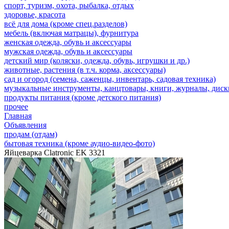
спорт, туризм, охота, рыбалка, отдых
здоровье, красота
всё для дома (кроме спец.разделов)
мебель (включая матрацы), фурнитура
женская одежда, обувь и аксессуары
мужская одежда, обувь и аксессуары
детский мир (коляски, одежда, обувь, игрушки и др.)
животные, растения (в т.ч. корма, аксессуары)
сад и огород (семена, саженцы, инвентарь, садовая техника)
музыкальные инструменты, канцтовары, книги, журналы, дис
продукты питания (кроме детского питания)
прочее
Главная
Объявления
продам (отдам)
бытовая техника (кроме аудио-видео-фото)
Яйцеварка Clatronic EK 3321