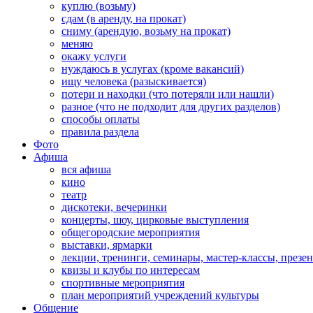
куплю (возьму)
сдам (в аренду, на прокат)
сниму (арендую, возьму на прокат)
меняю
окажу услуги
нуждаюсь в услугах (кроме вакансий)
ищу человека (разыскивается)
потери и находки (что потеряли или нашли)
разное (что не подходит для других разделов)
способы оплаты
правила раздела
Фото
Афиша
вся афиша
кино
театр
дискотеки, вечеринки
концерты, шоу, цирковые выступления
общегородские мероприятия
выставки, ярмарки
лекции, тренинги, семинары, мастер-классы, презе
квизы и клубы по интересам
спортивные мероприятия
план мероприятий учреждений культуры
Общение