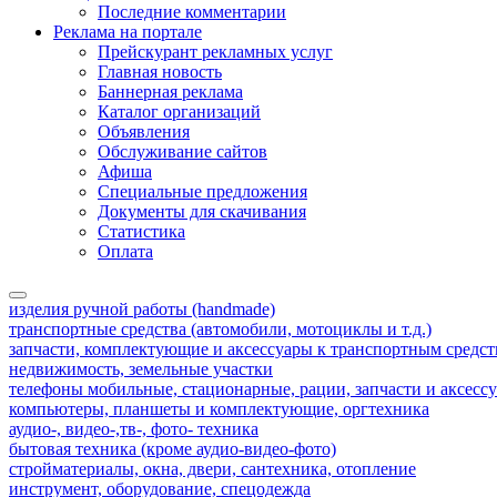
Последние комментарии
Реклама на портале
Прейскурант рекламных услуг
Главная новость
Баннерная реклама
Каталог организаций
Объявления
Обслуживание сайтов
Афиша
Специальные предложения
Документы для скачивания
Статистика
Оплата
изделия ручной работы (handmade)
транспортные средства (автомобили, мотоциклы и т.д.)
запчасти, комплектующие и аксессуары к транспортным средс
недвижимость, земельные участки
телефоны мобильные, стационарные, рации, запчасти и аксесс
компьютеры, планшеты и комплектующие, оргтехника
аудио-, видео-,тв-, фото- техника
бытовая техника (кроме аудио-видео-фото)
стройматериалы, окна, двери, сантехника, отопление
инструмент, оборудование, спецодежда