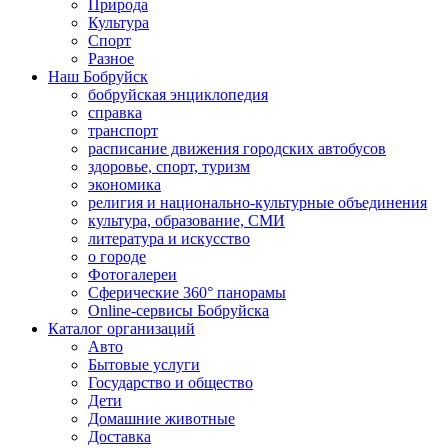
Природа
Культура
Спорт
Разное
Наш Бобруйск
бобруйская энциклопедия
справка
транспорт
расписание движения городских автобусов
здоровье, спорт, туризм
экономика
религия и национально-культурные объединения
культура, образование, СМИ
литература и искусство
о городе
Фотогалереи
Сферические 360° панорамы
Online-сервисы Бобруйска
Каталог организаций
Авто
Бытовые услуги
Государство и общество
Дети
Домашние животные
Доставка