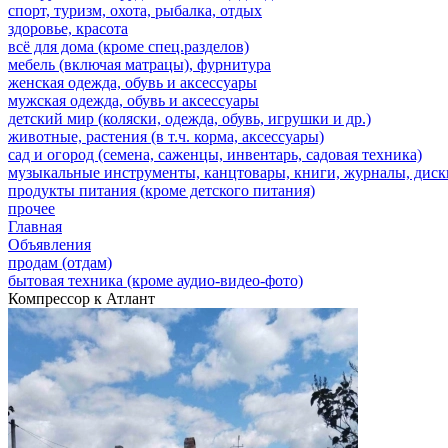
спорт, туризм, охота, рыбалка, отдых
здоровье, красота
всё для дома (кроме спец.разделов)
мебель (включая матрацы), фурнитура
женская одежда, обувь и аксессуары
мужская одежда, обувь и аксессуары
детский мир (коляски, одежда, обувь, игрушки и др.)
животные, растения (в т.ч. корма, аксессуары)
сад и огород (семена, саженцы, инвентарь, садовая техника)
музыкальные инструменты, канцтовары, книги, журналы, дис
продукты питания (кроме детского питания)
прочее
Главная
Объявления
продам (отдам)
бытовая техника (кроме аудио-видео-фото)
Компрессор к Атлант