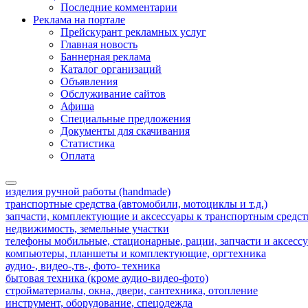
Последние комментарии
Реклама на портале
Прейскурант рекламных услуг
Главная новость
Баннерная реклама
Каталог организаций
Объявления
Обслуживание сайтов
Афиша
Специальные предложения
Документы для скачивания
Статистика
Оплата
изделия ручной работы (handmade)
транспортные средства (автомобили, мотоциклы и т.д.)
запчасти, комплектующие и аксессуары к транспортным средс
недвижимость, земельные участки
телефоны мобильные, стационарные, рации, запчасти и аксесс
компьютеры, планшеты и комплектующие, оргтехника
аудио-, видео-,тв-, фото- техника
бытовая техника (кроме аудио-видео-фото)
стройматериалы, окна, двери, сантехника, отопление
инструмент, оборудование, спецодежда