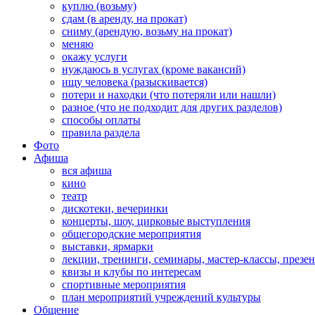
куплю (возьму)
сдам (в аренду, на прокат)
сниму (арендую, возьму на прокат)
меняю
окажу услуги
нуждаюсь в услугах (кроме вакансий)
ищу человека (разыскивается)
потери и находки (что потеряли или нашли)
разное (что не подходит для других разделов)
способы оплаты
правила раздела
Фото
Афиша
вся афиша
кино
театр
дискотеки, вечеринки
концерты, шоу, цирковые выступления
общегородские мероприятия
выставки, ярмарки
лекции, тренинги, семинары, мастер-классы, презе
квизы и клубы по интересам
спортивные мероприятия
план мероприятий учреждений культуры
Общение