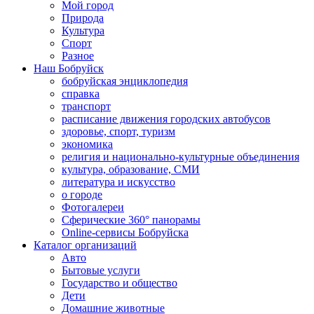
Мой город
Природа
Культура
Спорт
Разное
Наш Бобруйск
бобруйская энциклопедия
справка
транспорт
расписание движения городских автобусов
здоровье, спорт, туризм
экономика
религия и национально-культурные объединения
культура, образование, СМИ
литература и искусство
о городе
Фотогалереи
Сферические 360° панорамы
Online-сервисы Бобруйска
Каталог организаций
Авто
Бытовые услуги
Государство и общество
Дети
Домашние животные