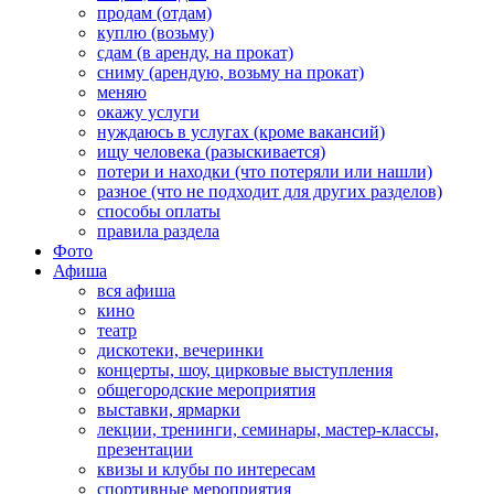
продам (отдам)
куплю (возьму)
сдам (в аренду, на прокат)
сниму (арендую, возьму на прокат)
меняю
окажу услуги
нуждаюсь в услугах (кроме вакансий)
ищу человека (разыскивается)
потери и находки (что потеряли или нашли)
разное (что не подходит для других разделов)
способы оплаты
правила раздела
Фото
Афиша
вся афиша
кино
театр
дискотеки, вечеринки
концерты, шоу, цирковые выступления
общегородские мероприятия
выставки, ярмарки
лекции, тренинги, семинары, мастер-классы,
презентации
квизы и клубы по интересам
спортивные мероприятия