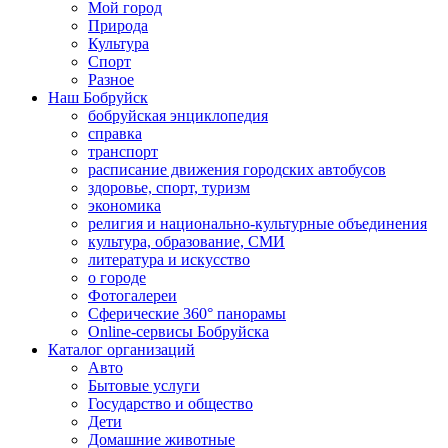
Мой город
Природа
Культура
Спорт
Разное
Наш Бобруйск
бобруйская энциклопедия
справка
транспорт
расписание движения городских автобусов
здоровье, спорт, туризм
экономика
религия и национально-культурные объединения
культура, образование, СМИ
литература и искусство
о городе
Фотогалереи
Сферические 360° панорамы
Online-сервисы Бобруйска
Каталог организаций
Авто
Бытовые услуги
Государство и общество
Дети
Домашние животные