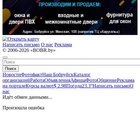
Написать письмо
О нас
Реклама
© 2006-2026 «BOBR.by»
Поиск
Новости
Фотофакт
Наш Бобруйск
Каталог
организаций
Работа
Объявления
Афиша
Фото
Общение
Реклама
на портале
Курсы валют
$ 2.98
Погода
23.3°
Написать письмо
О
нас
Идёт обмен данными...
Произошла ошибка