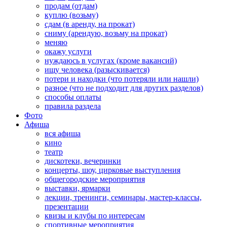
продам (отдам)
куплю (возьму)
сдам (в аренду, на прокат)
сниму (арендую, возьму на прокат)
меняю
окажу услуги
нуждаюсь в услугах (кроме вакансий)
ищу человека (разыскивается)
потери и находки (что потеряли или нашли)
разное (что не подходит для других разделов)
способы оплаты
правила раздела
Фото
Афиша
вся афиша
кино
театр
дискотеки, вечеринки
концерты, шоу, цирковые выступления
общегородские мероприятия
выставки, ярмарки
лекции, тренинги, семинары, мастер-классы,
презентации
квизы и клубы по интересам
спортивные мероприятия