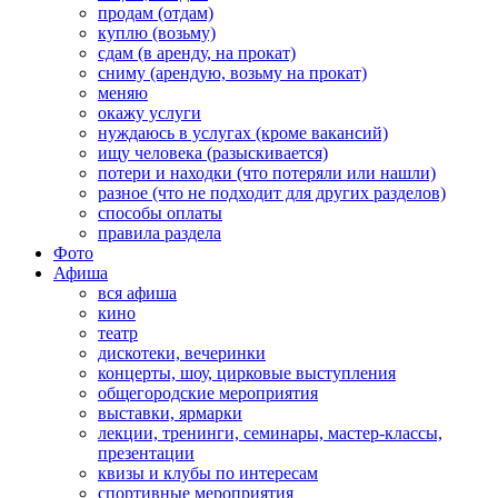
продам (отдам)
куплю (возьму)
сдам (в аренду, на прокат)
сниму (арендую, возьму на прокат)
меняю
окажу услуги
нуждаюсь в услугах (кроме вакансий)
ищу человека (разыскивается)
потери и находки (что потеряли или нашли)
разное (что не подходит для других разделов)
способы оплаты
правила раздела
Фото
Афиша
вся афиша
кино
театр
дискотеки, вечеринки
концерты, шоу, цирковые выступления
общегородские мероприятия
выставки, ярмарки
лекции, тренинги, семинары, мастер-классы,
презентации
квизы и клубы по интересам
спортивные мероприятия