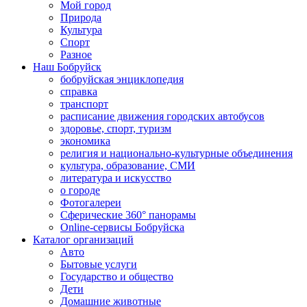
Мой город
Природа
Культура
Спорт
Разное
Наш Бобруйск
бобруйская энциклопедия
справка
транспорт
расписание движения городских автобусов
здоровье, спорт, туризм
экономика
религия и национально-культурные объединения
культура, образование, СМИ
литература и искусство
о городе
Фотогалереи
Сферические 360° панорамы
Online-сервисы Бобруйска
Каталог организаций
Авто
Бытовые услуги
Государство и общество
Дети
Домашние животные