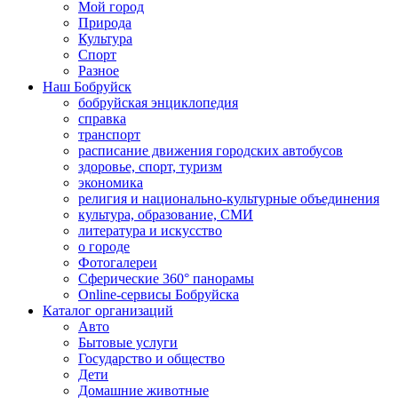
Мой город
Природа
Культура
Спорт
Разное
Наш Бобруйск
бобруйская энциклопедия
справка
транспорт
расписание движения городских автобусов
здоровье, спорт, туризм
экономика
религия и национально-культурные объединения
культура, образование, СМИ
литература и искусство
о городе
Фотогалереи
Сферические 360° панорамы
Online-сервисы Бобруйска
Каталог организаций
Авто
Бытовые услуги
Государство и общество
Дети
Домашние животные