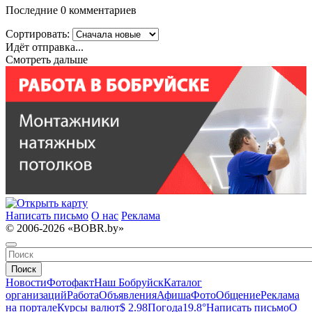
Последние 0 комментариев
Сортировать:
Идёт отправка...
Смотреть дальше
Написать письмо
О нас
Реклама
© 2006-2026 «BOBR.by»
Поиск
Новости
Фотофакт
Наш Бобруйск
Каталог
организаций
Работа
Объявления
Афиша
Фото
Общение
Реклама
на портале
Курсы валют
$ 2.98
Погода
19.8°
Написать письмо
О