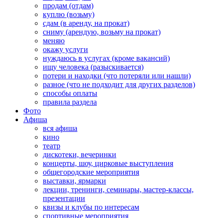
продам (отдам)
куплю (возьму)
сдам (в аренду, на прокат)
сниму (арендую, возьму на прокат)
меняю
окажу услуги
нуждаюсь в услугах (кроме вакансий)
ищу человека (разыскивается)
потери и находки (что потеряли или нашли)
разное (что не подходит для других разделов)
способы оплаты
правила раздела
Фото
Афиша
вся афиша
кино
театр
дискотеки, вечеринки
концерты, шоу, цирковые выступления
общегородские мероприятия
выставки, ярмарки
лекции, тренинги, семинары, мастер-классы,
презентации
квизы и клубы по интересам
спортивные мероприятия