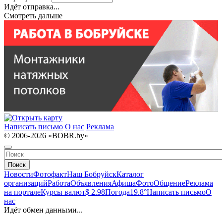
Идёт отправка...
Смотреть дальше
Написать письмо
О нас
Реклама
© 2006-2026 «BOBR.by»
Поиск
Новости
Фотофакт
Наш Бобруйск
Каталог
организаций
Работа
Объявления
Афиша
Фото
Общение
Реклама
на портале
Курсы валют
$ 2.98
Погода
19.8°
Написать письмо
О
нас
Идёт обмен данными...