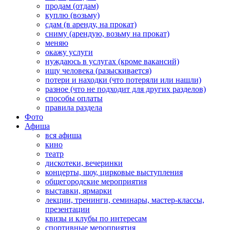
продам (отдам)
куплю (возьму)
сдам (в аренду, на прокат)
сниму (арендую, возьму на прокат)
меняю
окажу услуги
нуждаюсь в услугах (кроме вакансий)
ищу человека (разыскивается)
потери и находки (что потеряли или нашли)
разное (что не подходит для других разделов)
способы оплаты
правила раздела
Фото
Афиша
вся афиша
кино
театр
дискотеки, вечеринки
концерты, шоу, цирковые выступления
общегородские мероприятия
выставки, ярмарки
лекции, тренинги, семинары, мастер-классы,
презентации
квизы и клубы по интересам
спортивные мероприятия