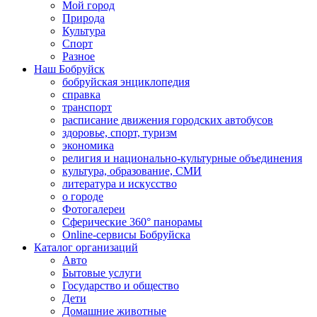
Мой город
Природа
Культура
Спорт
Разное
Наш Бобруйск
бобруйская энциклопедия
справка
транспорт
расписание движения городских автобусов
здоровье, спорт, туризм
экономика
религия и национально-культурные объединения
культура, образование, СМИ
литература и искусство
о городе
Фотогалереи
Сферические 360° панорамы
Online-сервисы Бобруйска
Каталог организаций
Авто
Бытовые услуги
Государство и общество
Дети
Домашние животные