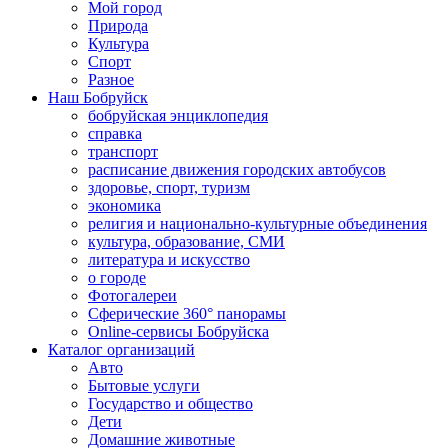
Мой город
Природа
Культура
Спорт
Разное
Наш Бобруйск
бобруйская энциклопедия
справка
транспорт
расписание движения городских автобусов
здоровье, спорт, туризм
экономика
религия и национально-культурные объединения
культура, образование, СМИ
литература и искусство
о городе
Фотогалереи
Сферические 360° панорамы
Online-сервисы Бобруйска
Каталог организаций
Авто
Бытовые услуги
Государство и общество
Дети
Домашние животные