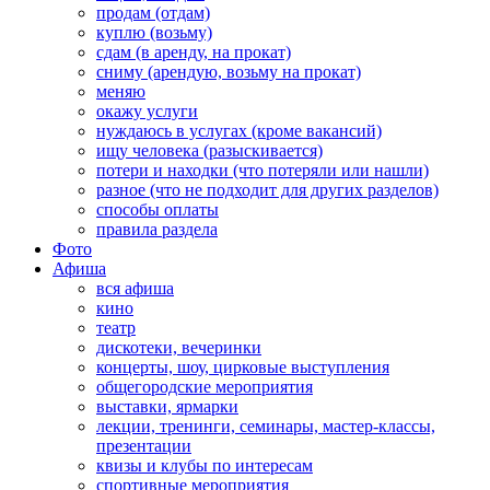
продам (отдам)
куплю (возьму)
сдам (в аренду, на прокат)
сниму (арендую, возьму на прокат)
меняю
окажу услуги
нуждаюсь в услугах (кроме вакансий)
ищу человека (разыскивается)
потери и находки (что потеряли или нашли)
разное (что не подходит для других разделов)
способы оплаты
правила раздела
Фото
Афиша
вся афиша
кино
театр
дискотеки, вечеринки
концерты, шоу, цирковые выступления
общегородские мероприятия
выставки, ярмарки
лекции, тренинги, семинары, мастер-классы,
презентации
квизы и клубы по интересам
спортивные мероприятия