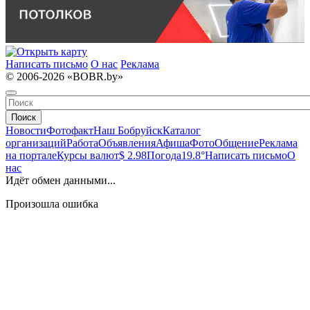
Написать письмо
О нас
Реклама
© 2006-2026 «BOBR.by»
Поиск
Новости
Фотофакт
Наш Бобруйск
Каталог
организаций
Работа
Объявления
Афиша
Фото
Общение
Реклама
на портале
Курсы валют
$ 2.98
Погода
19.8°
Написать письмо
О
нас
Идёт обмен данными...
Произошла ошибка