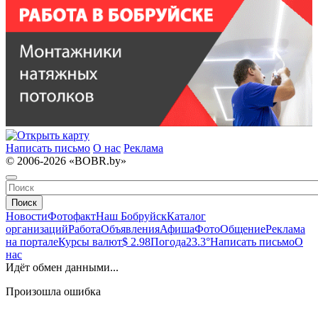
Написать письмо
О нас
Реклама
© 2006-2026 «BOBR.by»
Поиск
Новости
Фотофакт
Наш Бобруйск
Каталог
организаций
Работа
Объявления
Афиша
Фото
Общение
Реклама
на портале
Курсы валют
$ 2.98
Погода
23.3°
Написать письмо
О
нас
Идёт обмен данными...
Произошла ошибка