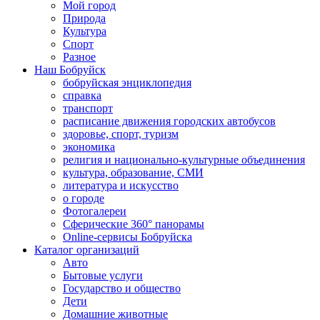
Мой город
Природа
Культура
Спорт
Разное
Наш Бобруйск
бобруйская энциклопедия
справка
транспорт
расписание движения городских автобусов
здоровье, спорт, туризм
экономика
религия и национально-культурные объединения
культура, образование, СМИ
литература и искусство
о городе
Фотогалереи
Сферические 360° панорамы
Online-сервисы Бобруйска
Каталог организаций
Авто
Бытовые услуги
Государство и общество
Дети
Домашние животные