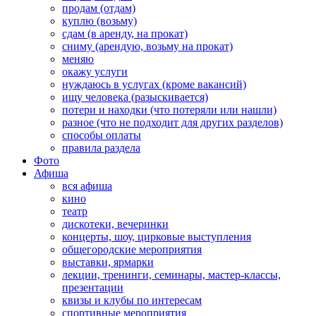
продам (отдам)
куплю (возьму)
сдам (в аренду, на прокат)
сниму (арендую, возьму на прокат)
меняю
окажу услуги
нуждаюсь в услугах (кроме вакансий)
ищу человека (разыскивается)
потери и находки (что потеряли или нашли)
разное (что не подходит для других разделов)
способы оплаты
правила раздела
Фото
Афиша
вся афиша
кино
театр
дискотеки, вечеринки
концерты, шоу, цирковые выступления
общегородские мероприятия
выставки, ярмарки
лекции, тренинги, семинары, мастер-классы,
презентации
квизы и клубы по интересам
спортивные мероприятия