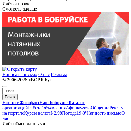
Идёт отправка...
Смотреть дальше
Написать письмо
О нас
Реклама
© 2006-2026 «BOBR.by»
Поиск
Новости
Фотофакт
Наш Бобруйск
Каталог
организаций
Работа
Объявления
Афиша
Фото
Общение
Реклама
на портале
Курсы валют
$ 2.98
Погода
19.8°
Написать письмо
О
нас
Идёт обмен данными...