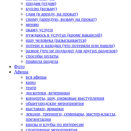
продам (отдам)
куплю (возьму)
сдам (в аренду, на прокат)
сниму (арендую, возьму на прокат)
меняю
окажу услуги
нуждаюсь в услугах (кроме вакансий)
ищу человека (разыскивается)
потери и находки (что потеряли или нашли)
разное (что не подходит для других разделов)
способы оплаты
правила раздела
Фото
Афиша
вся афиша
кино
театр
дискотеки, вечеринки
концерты, шоу, цирковые выступления
общегородские мероприятия
выставки, ярмарки
лекции, тренинги, семинары, мастер-классы,
презентации
квизы и клубы по интересам
спортивные мероприятия