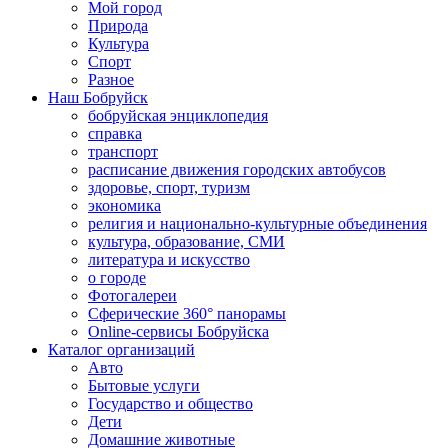
Мой город
Природа
Культура
Спорт
Разное
Наш Бобруйск
бобруйская энциклопедия
справка
транспорт
расписание движения городских автобусов
здоровье, спорт, туризм
экономика
религия и национально-культурные объединения
культура, образование, СМИ
литература и искусство
о городе
Фотогалереи
Сферические 360° панорамы
Online-сервисы Бобруйска
Каталог организаций
Авто
Бытовые услуги
Государство и общество
Дети
Домашние животные