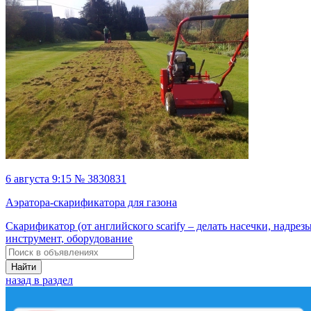
6 августа 9:15 № 3830831
Аэратора-скарификатора для газона
Скарификатор (от английского scarify – делать насечки, надрезы
инструмент, оборудование
Найти
назад в раздел