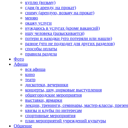
куплю (возьму)
сдам (в аренду, на прокат)
сниму (арендую, возьму на прокат)
меняю
окажу услуги
нуждаюсь в услугах (кроме вакансий)
ищу человека (разыскивается)
потери и находки (что потеряли или нашли)
разное (что не подходит для других разделов)
способы оплаты
правила раздела
Фото
Афиша
вся афиша
кино
театр
дискотеки, вечеринки
концерты, шоу, цирковые выступления
общегородские мероприятия
выставки, ярмарки
лекции, тренинги, семинары, мастер-классы, презе
квизы и клубы по интересам
спортивные мероприятия
план мероприятий учреждений культуры
Общение