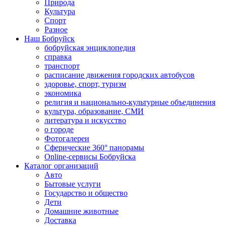
Природа
Культура
Спорт
Разное
Наш Бобруйск
бобруйская энциклопедия
справка
транспорт
расписание движения городских автобусов
здоровье, спорт, туризм
экономика
религия и национально-культурные объединения
культура, образование, СМИ
литература и искусство
о городе
Фотогалереи
Сферические 360° панорамы
Online-сервисы Бобруйска
Каталог организаций
Авто
Бытовые услуги
Государство и общество
Дети
Домашние животные
Доставка