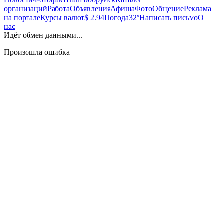
организаций
Работа
Объявления
Афиша
Фото
Общение
Реклама
на портале
Курсы валют
$ 2.94
Погода
32°
Написать письмо
О
нас
Идёт обмен данными...
Произошла ошибка