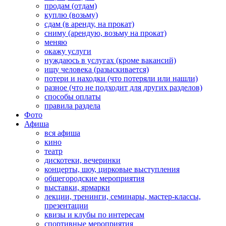
продам (отдам)
куплю (возьму)
сдам (в аренду, на прокат)
сниму (арендую, возьму на прокат)
меняю
окажу услуги
нуждаюсь в услугах (кроме вакансий)
ищу человека (разыскивается)
потери и находки (что потеряли или нашли)
разное (что не подходит для других разделов)
способы оплаты
правила раздела
Фото
Афиша
вся афиша
кино
театр
дискотеки, вечеринки
концерты, шоу, цирковые выступления
общегородские мероприятия
выставки, ярмарки
лекции, тренинги, семинары, мастер-классы,
презентации
квизы и клубы по интересам
спортивные мероприятия