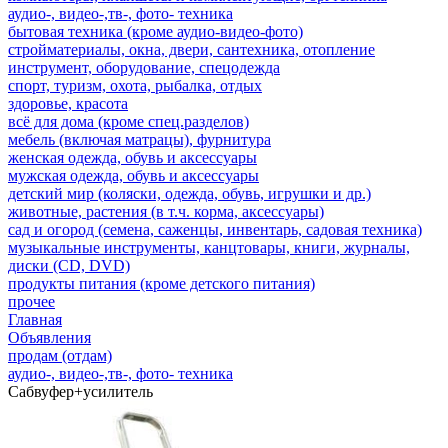
аудио-, видео-,тв-, фото- техника
бытовая техника (кроме аудио-видео-фото)
стройматериалы, окна, двери, сантехника, отопление
инструмент, оборудование, спецодежда
спорт, туризм, охота, рыбалка, отдых
здоровье, красота
всё для дома (кроме спец.разделов)
мебель (включая матрацы), фурнитура
женская одежда, обувь и аксессуары
мужская одежда, обувь и аксессуары
детский мир (коляски, одежда, обувь, игрушки и др.)
животные, растения (в т.ч. корма, аксессуары)
сад и огород (семена, саженцы, инвентарь, садовая техника)
музыкальные инструменты, канцтовары, книги, журналы,
диски (CD, DVD)
продукты питания (кроме детского питания)
прочее
Главная
Объявления
продам (отдам)
аудио-, видео-,тв-, фото- техника
Сабвуфер+усилитель