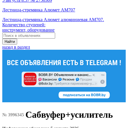
5 августа 8:57 № 2756309
Лестница-стремянка Алюмет AM707
Лестница-стремянка Алюмет алюминиевая AM707.
Количество ступеней:
инструмент, оборудование
Найти
назад в раздел
Сабвуфер+усилитель
№ 3996345