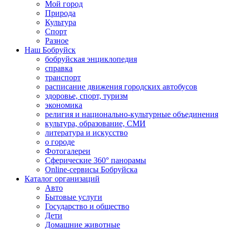
Мой город
Природа
Культура
Спорт
Разное
Наш Бобруйск
бобруйская энциклопедия
справка
транспорт
расписание движения городских автобусов
здоровье, спорт, туризм
экономика
религия и национально-культурные объединения
культура, образование, СМИ
литература и искусство
о городе
Фотогалереи
Сферические 360° панорамы
Online-сервисы Бобруйска
Каталог организаций
Авто
Бытовые услуги
Государство и общество
Дети
Домашние животные