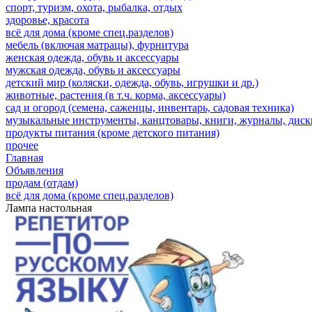
спорт, туризм, охота, рыбалка, отдых
здоровье, красота
всё для дома (кроме спец.разделов)
мебель (включая матрацы), фурнитура
женская одежда, обувь и аксессуары
мужская одежда, обувь и аксессуары
детский мир (коляски, одежда, обувь, игрушки и др.)
животные, растения (в т.ч. корма, аксессуары)
сад и огород (семена, саженцы, инвентарь, садовая техника)
музыкальные инструменты, канцтовары, книги, журналы, дис
продукты питания (кроме детского питания)
прочее
Главная
Объявления
продам (отдам)
всё для дома (кроме спец.разделов)
Лампа настольная