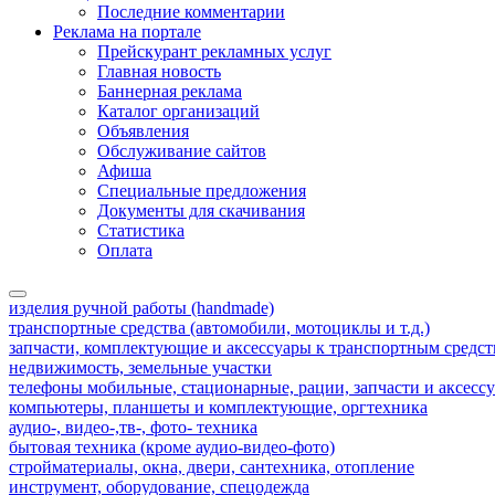
Последние комментарии
Реклама на портале
Прейскурант рекламных услуг
Главная новость
Баннерная реклама
Каталог организаций
Объявления
Обслуживание сайтов
Афиша
Специальные предложения
Документы для скачивания
Статистика
Оплата
изделия ручной работы (handmade)
транспортные средства (автомобили, мотоциклы и т.д.)
запчасти, комплектующие и аксессуары к транспортным средс
недвижимость, земельные участки
телефоны мобильные, стационарные, рации, запчасти и аксесс
компьютеры, планшеты и комплектующие, оргтехника
аудио-, видео-,тв-, фото- техника
бытовая техника (кроме аудио-видео-фото)
стройматериалы, окна, двери, сантехника, отопление
инструмент, оборудование, спецодежда