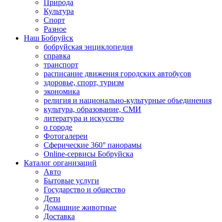
Природа
Культура
Спорт
Разное
Наш Бобруйск
бобруйская энциклопедия
справка
транспорт
расписание движения городских автобусов
здоровье, спорт, туризм
экономика
религия и национально-культурные объединения
культура, образование, СМИ
литература и искусство
о городе
Фотогалереи
Сферические 360° панорамы
Online-сервисы Бобруйска
Каталог организаций
Авто
Бытовые услуги
Государство и общество
Дети
Домашние животные
Доставка