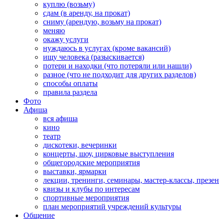
куплю (возьму)
сдам (в аренду, на прокат)
сниму (арендую, возьму на прокат)
меняю
окажу услуги
нуждаюсь в услугах (кроме вакансий)
ищу человека (разыскивается)
потери и находки (что потеряли или нашли)
разное (что не подходит для других разделов)
способы оплаты
правила раздела
Фото
Афиша
вся афиша
кино
театр
дискотеки, вечеринки
концерты, шоу, цирковые выступления
общегородские мероприятия
выставки, ярмарки
лекции, тренинги, семинары, мастер-классы, презе
квизы и клубы по интересам
спортивные мероприятия
план мероприятий учреждений культуры
Общение