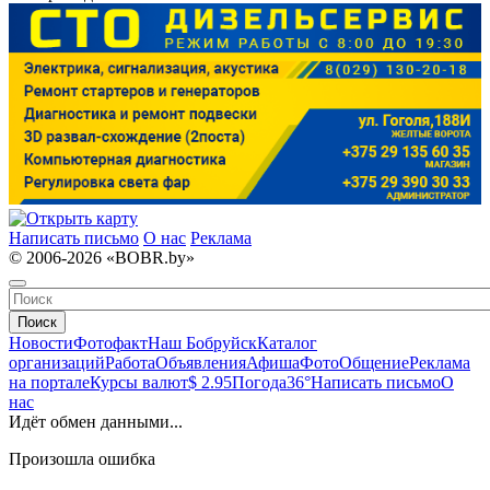
Написать письмо
О нас
Реклама
© 2006-2026 «BOBR.by»
Поиск
Новости
Фотофакт
Наш Бобруйск
Каталог
организаций
Работа
Объявления
Афиша
Фото
Общение
Реклама
на портале
Курсы валют
$ 2.95
Погода
36°
Написать письмо
О
нас
Идёт обмен данными...
Произошла ошибка