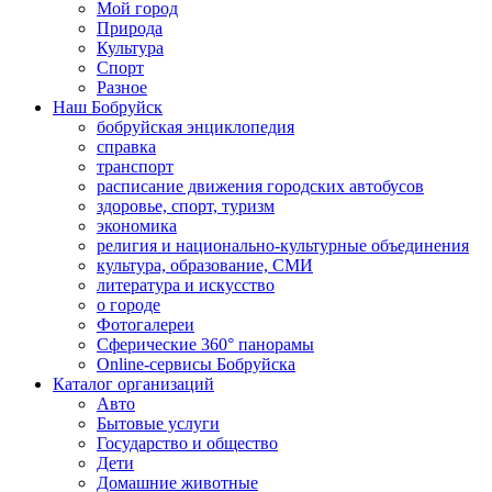
Мой город
Природа
Культура
Спорт
Разное
Наш Бобруйск
бобруйская энциклопедия
справка
транспорт
расписание движения городских автобусов
здоровье, спорт, туризм
экономика
религия и национально-культурные объединения
культура, образование, СМИ
литература и искусство
о городе
Фотогалереи
Сферические 360° панорамы
Online-сервисы Бобруйска
Каталог организаций
Авто
Бытовые услуги
Государство и общество
Дети
Домашние животные