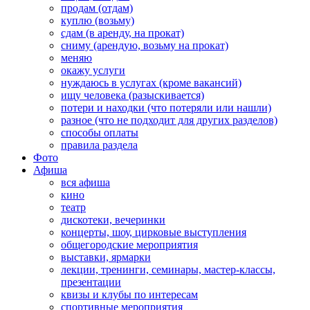
продам (отдам)
куплю (возьму)
сдам (в аренду, на прокат)
сниму (арендую, возьму на прокат)
меняю
окажу услуги
нуждаюсь в услугах (кроме вакансий)
ищу человека (разыскивается)
потери и находки (что потеряли или нашли)
разное (что не подходит для других разделов)
способы оплаты
правила раздела
Фото
Афиша
вся афиша
кино
театр
дискотеки, вечеринки
концерты, шоу, цирковые выступления
общегородские мероприятия
выставки, ярмарки
лекции, тренинги, семинары, мастер-классы,
презентации
квизы и клубы по интересам
спортивные мероприятия