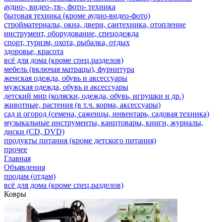
аудио-, видео-,тв-, фото- техника
бытовая техника (кроме аудио-видео-фото)
стройматериалы, окна, двери, сантехника, отопление
инструмент, оборудование, спецодежда
спорт, туризм, охота, рыбалка, отдых
здоровье, красота
всё для дома (кроме спец.разделов)
мебель (включая матрацы), фурнитура
женская одежда, обувь и аксессуары
мужская одежда, обувь и аксессуары
детский мир (коляски, одежда, обувь, игрушки и др.)
животные, растения (в т.ч. корма, аксессуары)
сад и огород (семена, саженцы, инвентарь, садовая техника)
музыкальные инструменты, канцтовары, книги, журналы,
диски (CD, DVD)
продукты питания (кроме детского питания)
прочее
Главная
Объявления
продам (отдам)
всё для дома (кроме спец.разделов)
Ковры